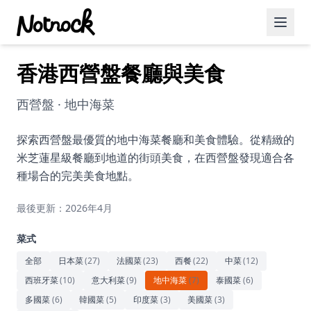
香港西營盤餐廳與美食
精選活動
博客文章
西營盤 · 地中海菜
約會好去處
探索西營盤最優質的地中海菜餐廳和美食體驗。從精緻的
米芝蓮星級餐廳到地道的街頭美食，在西營盤發現適合各
美食佳餚
種場合的完美美食地點。
品酒
最後更新：2026年4月
咖啡廳
菜式
運動
全部
日本菜
(
27
)
法國菜
(
23
)
西餐
(
22
)
中菜
(
12
)
西班牙菜
(
10
)
意大利菜
(
9
)
地中海菜
(
7
)
泰國菜
(
6
)
藝術文化
多國菜
(
6
)
韓國菜
(
5
)
印度菜
(
3
)
美國菜
(
3
)