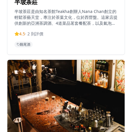
半坡茶莊
半坡茶莊是由知名茶館Teakha創辦人Nana Chan創立的
輕鬆茶藝天堂，專注於茶葉文化，位於西營盤。這家店提
供創新的亞洲茶調酒、4道菜品茗套餐配茶，以及氣泡冷
泡茶，主打高品質單一產地茶葉。著名調酒師Antonio
4.5
·
2
則評價
Lai與創辦人Nana Chan合作創造精緻茶調酒。週四至週
日中午12點至晚上11點營業，這個品茗零售空間迎合茶
雞尾酒
藝愛好者和好奇訪客。