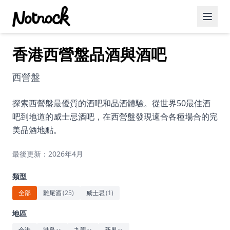
香港西營盤品酒與酒吧
精選活動
博客文章
西營盤
約會好去處
探索西營盤最優質的酒吧和品酒體驗。從世界50最佳酒
吧到地道的威士忌酒吧，在西營盤發現適合各種場合的完
美食佳餚
美品酒地點。
品酒
最後更新：2026年4月
咖啡廳
類型
運動
全部
雞尾酒
(
25
)
威士忌
(
1
)
藝術文化
地區
全港
港島
九龍
新界