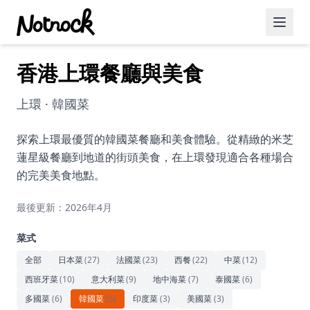
香港上環餐廳與美食
精選活動
博客文章
上環 · 韓國菜
約會好去處
探索上環最優質的韓國菜餐廳和美食體驗。從精緻的米芝
蓮星級餐廳到地道的街頭美食，在上環發現適合各種場合
美食佳餚
的完美美食地點。
品酒
最後更新：2026年4月
咖啡廳
菜式
運動
全部
日本菜
(
27
)
法國菜
(
23
)
西餐
(
22
)
中菜
(
12
)
西班牙菜
(
10
)
意大利菜
(
9
)
地中海菜
(
7
)
泰國菜
(
6
)
藝術文化
多國菜
(
6
)
韓國菜
(
5
)
印度菜
(
3
)
美國菜
(
3
)