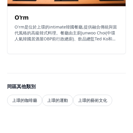
O'rm
O'rm是位於上環的intimate韓國餐廳,提供融合傳統與當
代風格的高級韓式料理。餐廳由主廚Junwoo Choi(中環
人氣韓國居酒屋OBP前行政總廚)、飲品總監Ted Ko和策
展總監Stella Yim共同創立,這個溫馨的20-23座位餐廳邀
請客人分享受濟州島啟發的美味菜式。招牌菜包括創意和
牛他他配酥脆紫菜和魚子醬、阿拉斯加蟹肉迷你紫菜包飯
配酸蘿蔔、醬油鮮蝦、海鮮煎餅和炭烤LA雙切牛小排。
餐廳以其獨特的馬格利刨冰(米酒刨冰)甜品而聞名。客人
可以搭配清爽的韓國烈酒如新鮮柚子米酒或手工燒酒,在
韓國城市流行音樂的氛圍中放鬆身心。餐廳設有90分鐘
同區其他類別
用餐時限,需要提前預訂(由於需求旺盛通常需提前一個
月),週四至週六預訂需要信用卡擔保。週一至週六晚上6
時至午夜12時營業,週日休息。
上環的咖啡廳
上環的運動
上環的藝術文化