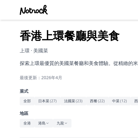
香港上環餐廳與美食
上環 · 美國菜
探索上環最優質的美國菜餐廳和美食體驗。從精緻的米
最後更新：2026年4月
菜式
全部
日本菜
(
27
)
法國菜
(
23
)
西餐
(
22
)
中菜
(
12
)
西
地區
全港
港島
九龍