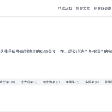
精選活動
博客文章
約會好去處
芝蓮星級餐廳到地道的街頭美食，在上環發現適合各種場合的完
班牙菜
(
10
)
意大利菜
(
9
)
地中海菜
(
7
)
泰國菜
(
6
)
多國菜
(
6
)
韓國