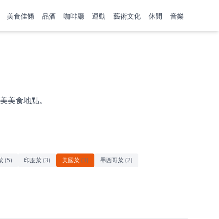
美食佳餚
品酒
咖啡廳
運動
藝術文化
休閒
音樂
美美食地點。
菜
(
5
)
印度菜
(
3
)
美國菜
(
3
)
墨西哥菜
(
2
)