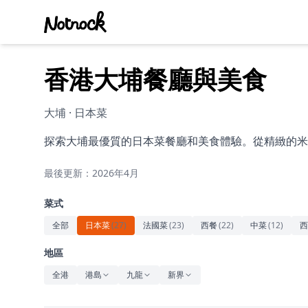
香港大埔餐廳與美食
大埔 · 日本菜
探索大埔最優質的日本菜餐廳和美食體驗。從精緻的米
最後更新：2026年4月
菜式
全部
日本菜
(
27
)
法國菜
(
23
)
西餐
(
22
)
中菜
(
12
)
西
地區
全港
港島
九龍
新界