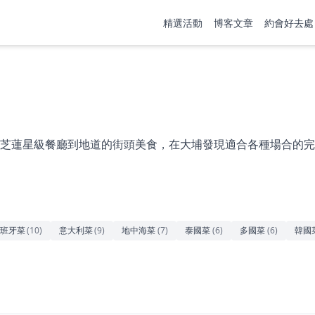
精選活動
博客文章
約會好去處
芝蓮星級餐廳到地道的街頭美食，在大埔發現適合各種場合的完
班牙菜
(
10
)
意大利菜
(
9
)
地中海菜
(
7
)
泰國菜
(
6
)
多國菜
(
6
)
韓國