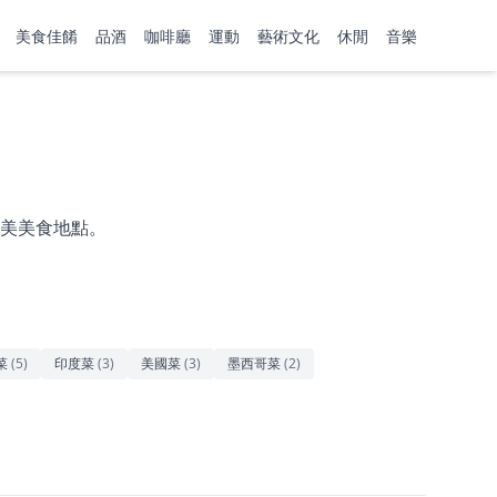
美食佳餚
品酒
咖啡廳
運動
藝術文化
休閒
音樂
美美食地點。
菜
(
5
)
印度菜
(
3
)
美國菜
(
3
)
墨西哥菜
(
2
)