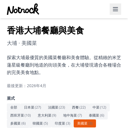
香港大埔餐廳與美食
精選活動
博客文章
大埔 · 美國菜
約會好去處
探索大埔最優質的美國菜餐廳和美食體驗。從精緻的米芝
蓮星級餐廳到地道的街頭美食，在大埔發現適合各種場合
美食佳餚
的完美美食地點。
品酒
最後更新：2026年4月
咖啡廳
菜式
運動
全部
日本菜
(
27
)
法國菜
(
23
)
西餐
(
22
)
中菜
(
12
)
西班牙菜
(
10
)
意大利菜
(
9
)
地中海菜
(
7
)
泰國菜
(
6
)
藝術文化
多國菜
(
6
)
韓國菜
(
5
)
印度菜
(
3
)
美國菜
(
3
)