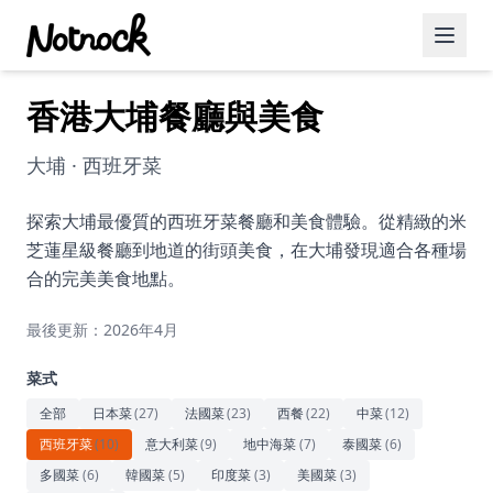
香港大埔餐廳與美食
精選活動
博客文章
大埔 · 西班牙菜
約會好去處
探索大埔最優質的西班牙菜餐廳和美食體驗。從精緻的米
芝蓮星級餐廳到地道的街頭美食，在大埔發現適合各種場
美食佳餚
合的完美美食地點。
品酒
最後更新：2026年4月
咖啡廳
菜式
運動
全部
日本菜
(
27
)
法國菜
(
23
)
西餐
(
22
)
中菜
(
12
)
西班牙菜
(
10
)
意大利菜
(
9
)
地中海菜
(
7
)
泰國菜
(
6
)
藝術文化
多國菜
(
6
)
韓國菜
(
5
)
印度菜
(
3
)
美國菜
(
3
)