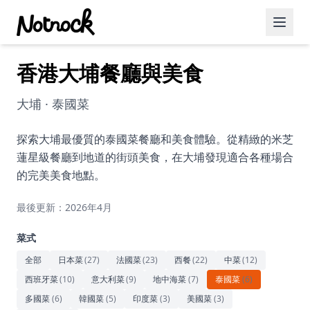
香港大埔餐廳與美食
精選活動
博客文章
大埔 · 泰國菜
約會好去處
探索大埔最優質的泰國菜餐廳和美食體驗。從精緻的米芝
蓮星級餐廳到地道的街頭美食，在大埔發現適合各種場合
美食佳餚
的完美美食地點。
品酒
最後更新：2026年4月
咖啡廳
菜式
運動
全部
日本菜
(
27
)
法國菜
(
23
)
西餐
(
22
)
中菜
(
12
)
西班牙菜
(
10
)
意大利菜
(
9
)
地中海菜
(
7
)
泰國菜
(
6
)
藝術文化
多國菜
(
6
)
韓國菜
(
5
)
印度菜
(
3
)
美國菜
(
3
)