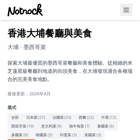
香港大埔餐廳與美食
精選活動
博客文章
大埔 · 墨西哥菜
約會好去處
探索大埔最優質的墨西哥菜餐廳和美食體驗。從精緻的米
芝蓮星級餐廳到地道的街頭美食，在大埔發現適合各種場
美食佳餚
合的完美美食地點。
品酒
最後更新：2026年4月
咖啡廳
菜式
運動
全部
日本菜
(
27
)
法國菜
(
23
)
西餐
(
22
)
中菜
(
12
)
西班牙菜
(
10
)
意大利菜
(
9
)
地中海菜
(
7
)
泰國菜
(
6
)
藝術文化
多國菜
(
6
)
韓國菜
(
5
)
印度菜
(
3
)
美國菜
(
3
)