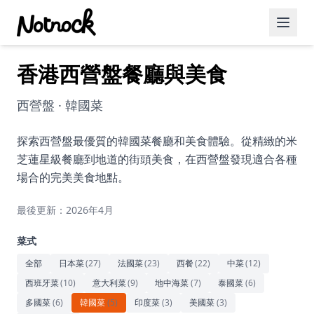
香港西營盤餐廳與美食
精選活動
博客文章
西營盤 · 韓國菜
約會好去處
探索西營盤最優質的韓國菜餐廳和美食體驗。從精緻的米
芝蓮星級餐廳到地道的街頭美食，在西營盤發現適合各種
美食佳餚
場合的完美美食地點。
品酒
最後更新：2026年4月
咖啡廳
菜式
運動
全部
日本菜
(
27
)
法國菜
(
23
)
西餐
(
22
)
中菜
(
12
)
西班牙菜
(
10
)
意大利菜
(
9
)
地中海菜
(
7
)
泰國菜
(
6
)
藝術文化
多國菜
(
6
)
韓國菜
(
5
)
印度菜
(
3
)
美國菜
(
3
)