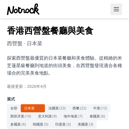
香港西營盤餐廳與美食
精選活動
博客文章
西營盤 · 日本菜
約會好去處
探索西營盤最優質的日本菜餐廳和美食體驗。從精緻的米
芝蓮星級餐廳到地道的街頭美食，在西營盤發現適合各種
美食佳餚
場合的完美美食地點。
品酒
最後更新：2026年4月
咖啡廳
菜式
運動
全部
日本菜
(
27
)
法國菜
(
23
)
西餐
(
22
)
中菜
(
12
)
西班牙菜
(
10
)
意大利菜
(
9
)
地中海菜
(
7
)
泰國菜
(
6
)
藝術文化
多國菜
(
6
)
韓國菜
(
5
)
印度菜
(
3
)
美國菜
(
3
)