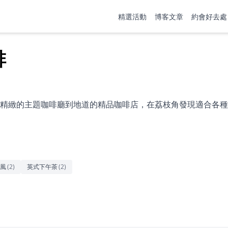
精選活動
博客文章
約會好去處
啡
精緻的主題咖啡廳到地道的精品咖啡店，在荔枝角發現適合各種
風
(
2
)
英式下午茶
(
2
)