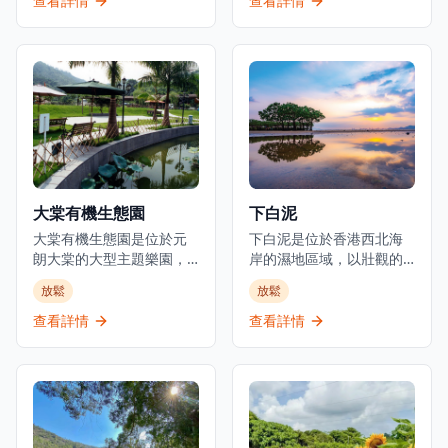
查看詳情
查看詳情
在讓身心煥然一新的水療
設施最初由被稱為「棉紗
護理。賓客可以沉浸於使
大王」的陳廷驊於1954年
用 THANN 屢獲殊榮的天
創立，他是南豐集團的創
然護膚產品的特色療法，
始人。南豐紗廠現在是一
這些產品由植物和精油製
個潮流聚集地，擁有創意
成。寧靜的氛圍，搭配簡
文化零售，設有活動空
約設計和舒緩的香氣，營
間，慶祝香港共同的工業
造出一個放鬆的和平避難
遺產。該設施每日上午10
所。Thann Sanctuary 還
時至晚上10時營業，包括
提供個性化的養生計劃，
公共座位區、藝術裝置和
大棠有機生態園
下白泥
以滿足個人需求，確保全
雕塑，使其成為一個燈光
面的體驗。這不僅是一個
大棠有機生態園是位於元
優美的文化目的地。作為
下白泥是位於香港西北海
水療中心，更是一個自我
朗大棠的大型主題樂園，
香港的文化創意地標之
岸的濕地區域，以壯觀的
照顧和正念的聖殿。
以教育、保育與娛樂為核
一，南豐紗廠定期舉辦文
日落景色和生物多樣性而
放鬆
放鬆
心，為遊客帶來獨特的遊
化活動和展覽，為遊客提
聞名。這裡可能是香港觀
樂體驗，啟發生態探索，
供獨特的遺產保護和當代
賞日落的最佳地點，特別
查看詳情
查看詳情
連繫人與大自然。園區設
文化體驗的結合。
是在天空晴朗的時候。下
有多個有蓋或露天戶外活
白泥是白泥的一個分區，
動場地、植物教育徑、大
「下」意指較低的位置，
棠茘枝園、BBQ燒烤場、
擁有面向后海灣、被山脈
War game野戰場、騎馬
環繞的海岸濕地環境。這
場、踩單車場、繩網、鴕
片泥灘濕地為遊客提供日