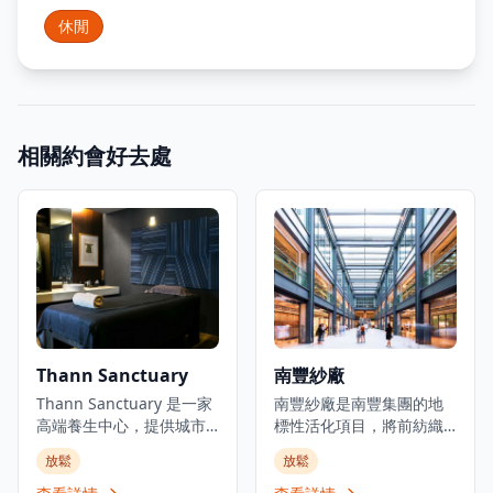
休閒
相關約會好去處
Thann Sanctuary
南豐紗廠
Thann Sanctuary 是一家
南豐紗廠是南豐集團的地
高端養生中心，提供城市
標性活化項目，將前紡織
中心的寧靜避風港。受到
製造設施轉變為文化體驗
放鬆
放鬆
自然元素和亞洲療癒傳統
和歷史地標。位於荃灣柴
的啟發，它提供一系列旨
灣角白田壩街45號，這個