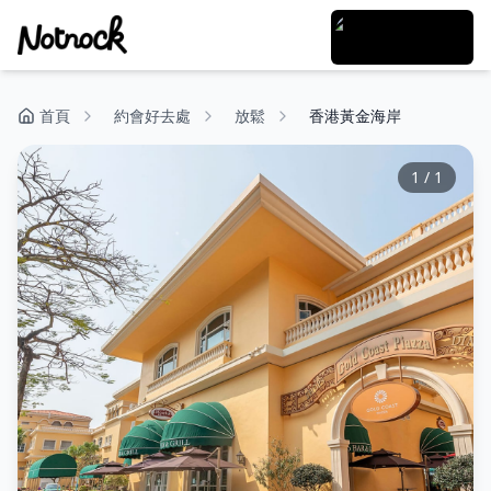
首頁
約會好去處
放鬆
香港黃金海岸
1
/
1