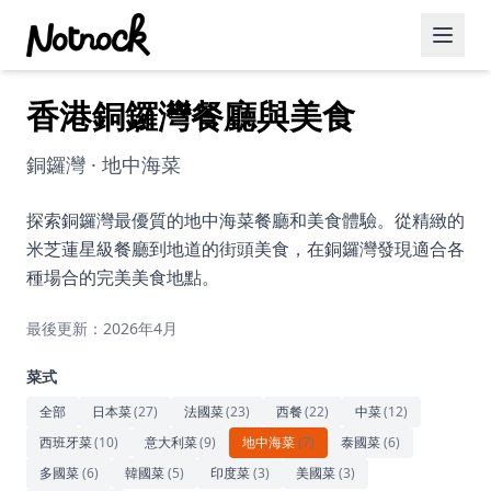
香港銅鑼灣餐廳與美食
精選活動
博客文章
銅鑼灣 · 地中海菜
約會好去處
探索銅鑼灣最優質的地中海菜餐廳和美食體驗。從精緻的
米芝蓮星級餐廳到地道的街頭美食，在銅鑼灣發現適合各
美食佳餚
種場合的完美美食地點。
品酒
最後更新：2026年4月
咖啡廳
菜式
運動
全部
日本菜
(
27
)
法國菜
(
23
)
西餐
(
22
)
中菜
(
12
)
西班牙菜
(
10
)
意大利菜
(
9
)
地中海菜
(
7
)
泰國菜
(
6
)
藝術文化
多國菜
(
6
)
韓國菜
(
5
)
印度菜
(
3
)
美國菜
(
3
)