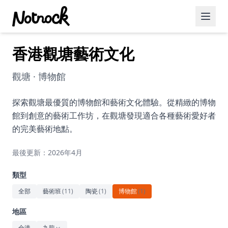
香港觀塘藝術文化
精選活動
博客文章
觀塘 · 博物館
約會好去處
探索觀塘最優質的博物館和藝術文化體驗。從精緻的博物
館到創意的藝術工作坊，在觀塘發現適合各種藝術愛好者
美食佳餚
的完美藝術地點。
品酒
最後更新：2026年4月
咖啡廳
類型
運動
全部
藝術班
(
11
)
陶瓷
(
1
)
博物館
(
1
)
藝術文化
地區
全港
九龍