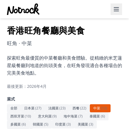
香港旺角餐廳與美食
精選活動
博客文章
旺角 · 中菜
約會好去處
探索旺角最優質的中菜餐廳和美食體驗。從精緻的米芝蓮
星級餐廳到地道的街頭美食，在旺角發現適合各種場合的
美食佳餚
完美美食地點。
品酒
最後更新：2026年4月
咖啡廳
菜式
運動
全部
日本菜
(
27
)
法國菜
(
23
)
西餐
(
22
)
中菜
(
12
)
西班牙菜
(
10
)
意大利菜
(
9
)
地中海菜
(
7
)
泰國菜
(
6
)
藝術文化
多國菜
(
6
)
韓國菜
(
5
)
印度菜
(
3
)
美國菜
(
3
)