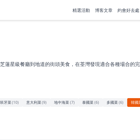
精選活動
博客文章
約會好去處
芝蓮星級餐廳到地道的街頭美食，在荃灣發現適合各種場合的完
班牙菜
(
10
)
意大利菜
(
9
)
地中海菜
(
7
)
泰國菜
(
6
)
多國菜
(
6
)
韓國