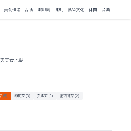
美食佳餚
品酒
咖啡廳
運動
藝術文化
休閒
音樂
美美食地點。
菜
(
5
)
印度菜
(
3
)
美國菜
(
3
)
墨西哥菜
(
2
)