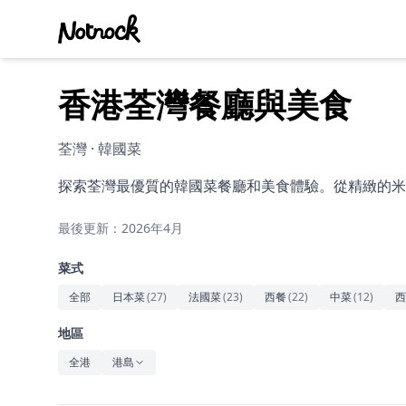
香港荃灣餐廳與美食
荃灣 · 韓國菜
探索荃灣最優質的韓國菜餐廳和美食體驗。從精緻的米
最後更新：2026年4月
菜式
全部
日本菜
(
27
)
法國菜
(
23
)
西餐
(
22
)
中菜
(
12
)
西
地區
全港
港島