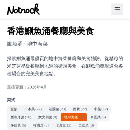
香港鰂魚涌餐廳與美食
精選活動
博客文章
鰂魚涌 · 地中海菜
約會好去處
探索鰂魚涌最優質的地中海菜餐廳和美食體驗。從精緻的
米芝蓮星級餐廳到地道的街頭美食，在鰂魚涌發現適合各
美食佳餚
種場合的完美美食地點。
品酒
最後更新：2026年4月
咖啡廳
菜式
運動
全部
日本菜
(
27
)
法國菜
(
23
)
西餐
(
22
)
中菜
(
12
)
西班牙菜
(
10
)
意大利菜
(
9
)
地中海菜
(
7
)
泰國菜
(
6
)
藝術文化
多國菜
(
6
)
韓國菜
(
5
)
印度菜
(
3
)
美國菜
(
3
)