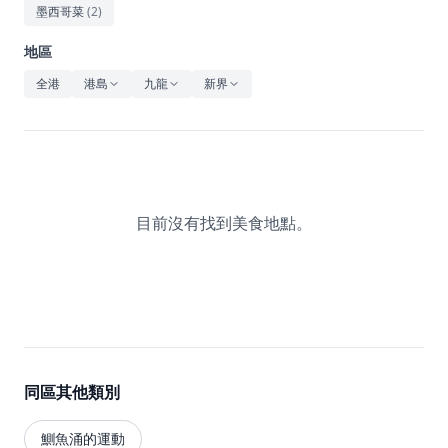
休閒
墨西哥菜
(
2
)
音樂
地區
全港
港島
九龍
新界
目前沒有找到美食地點。
同區其他類別
鰂魚涌的運動