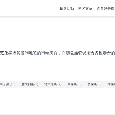
精選活動
博客文章
約會好去處
芝蓮星級餐廳到地道的街頭美食，在鰂魚涌發現適合各種場合的
班牙菜
(
10
)
意大利菜
(
9
)
地中海菜
(
7
)
泰國菜
(
6
)
多國菜
(
6
)
韓國