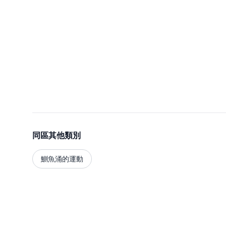
同區其他類別
鰂魚涌的運動