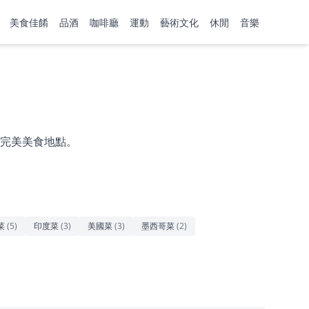
美食佳餚
品酒
咖啡廳
運動
藝術文化
休閒
音樂
完美美食地點。
菜
(
5
)
印度菜
(
3
)
美國菜
(
3
)
墨西哥菜
(
2
)