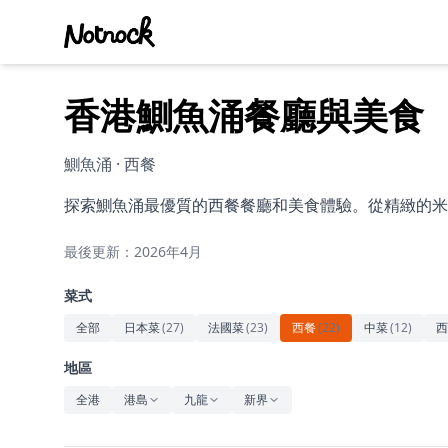
香港鰂魚涌餐廳與美食
鰂魚涌 · 西餐
探索鰂魚涌最優質的西餐餐廳和美食體驗。從精緻的米
最後更新：2026年4月
菜式
全部
日本菜
(
27
)
法國菜
(
23
)
西餐
(
22
)
中菜
(
12
)
西
地區
全港
港島
九龍
新界