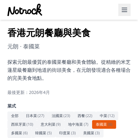
香港元朗餐廳與美食
精選活動
博客文章
元朗 · 泰國菜
約會好去處
探索元朗最優質的泰國菜餐廳和美食體驗。從精緻的米芝
蓮星級餐廳到地道的街頭美食，在元朗發現適合各種場合
美食佳餚
的完美美食地點。
品酒
最後更新：2026年4月
咖啡廳
菜式
運動
全部
日本菜
(
27
)
法國菜
(
23
)
西餐
(
22
)
中菜
(
12
)
西班牙菜
(
10
)
意大利菜
(
9
)
地中海菜
(
7
)
泰國菜
(
6
)
藝術文化
多國菜
(
6
)
韓國菜
(
5
)
印度菜
(
3
)
美國菜
(
3
)