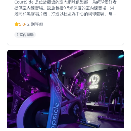
CourtSide 是位於觀塘的室內網球俱樂部，為網球愛好者
提供室內練習場。設施包括9.5米深度的室內練習場、淋
浴間和黑膠唱片機，打造以社區為中心的網球體驗。每節
30分鐘，收費為港幣90元，場地於星期一至日上午10時
5.0
·
2
則評價
至晚上10時開放。俱樂部提供多種套餐，包括6節、10節
和18節優惠套餐。每月會籍費用為港幣150元，可享預約
室內運動
9折優惠、參與會員專屬活動，以及在營業時間內使用會
所設施。CourtSide舉辦會員專屬活動，包括網球狂歡派
對、法國網球公開賽直播觀賞和微醺派對等，建立充滿活
力的網球愛好者社群。設施提供運動後放鬆的配套。