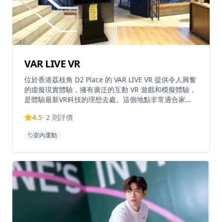
VAR LIVE VR
位於香港荔枝角 D2 Place 的 VAR LIVE VR 提供令人興奮
的虛擬現實體驗，擁有廣泛的互動 VR 遊戲和模擬體驗，
是體驗最新VR科技的理想去處。這個地點非常適合家
庭、朋友和遊戲愛好者尋找沉浸式娛樂，無論是想要對抗
4.5
·
2
則評價
殭屍、探索奇幻世界還是體驗極限運動，VAR LIVE VR 都
能提供多樣化的遊戲選擇。配備最先進的 VR 技術，它提
室內運動
供了進入虛擬世界的獨特冒險，讓玩家完全沉浸在虛擬環
境中。場地設有專業的VR設備和安全設施，確保參與者
的安全。由於其受歡迎程度，建議提前預訂，以確保能夠
體驗這個令人難忘的虛擬現實冒險。