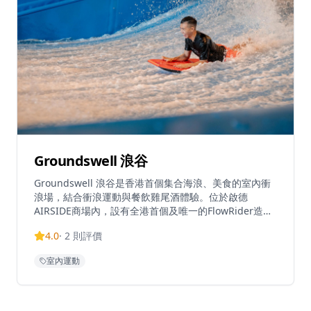
Groundswell 浪谷
Groundswell 浪谷是香港首個集合海浪、美食的室內衝
浪場，結合衝浪運動與餐飲雞尾酒體驗。位於啟德
AIRSIDE商場內，設有全港首個及唯一的FlowRider造浪
機，讓客人可以先體驗室內衝浪，然後享用精心調製的雞
4.0
·
2
則評價
尾酒和美食。場地提供以衝浪目的地為靈感的創意雞尾
酒，打造獨特的酒吧體驗，與海浪節奏相呼應。這個創新
室內運動
概念讓不同技能水平的衝浪愛好者都能參與，同時提供包
含美食、飲品和絕佳氛圍的完整娛樂體驗。