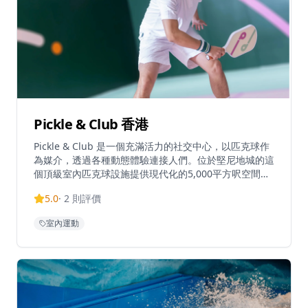
Pickle & Club 香港
Pickle & Club 是一個充滿活力的社交中心，以匹克球作
為媒介，透過各種動態體驗連接人們。位於堅尼地城的這
個頂級室內匹克球設施提供現代化的5,000平方呎空間供
運動和社交活動。俱樂部為各級球員提供匹克球場地，每
5.0
·
2
則評價
節收費450港元，並提供會員選項，包括零客人費用和優
先預訂特權。每日上午10時至晚上10時營業，設施位置
室內運動
便利，距離港大地鐵站C2出口僅一分鐘路程，方便本地
人和遊客前往。俱樂部還提供企業活動空間，讓團隊可以
在動態和引人入勝的環境中用餐、飲酒和遊戲。