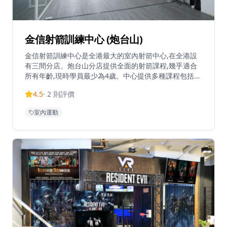
金信射箭訓練中心 (炮台山)
金信射箭訓練中心是全港最大的室內射箭中心,在全港設
有三間分店。炮台山分店提供全面的射箭課程,幾乎適合
所有年齡,現時學員最少為4歲。中心提供多種課程包括反
曲弓訓練(體驗、初級、中級、高級)、傳統弓課程、複合
4.5
·
2
則評價
弓課程、兒童證書班、親子班及私人課程。學員完成初級
課程後可獨立練習,中心亦提供射箭器材零售,價格透明。
室內運動
中心擁有專業的射箭場地，配備先進的安全設施和專業設
備，確保學員在安全環境中學習和練習。經驗豐富的教練
團隊採用系統化的教學方法，從基礎姿勢到高級技巧，循
序漸進地指導學員。無論是想要學習射箭的新手，還是希
望提升技術的進階學員，都能在這裡找到適合的課程。射
箭不僅是一項運動，更能培養專注力、耐心和自律，是適
合各個年齡層的優質活動。