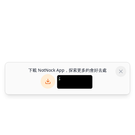
下載 NotNock App，探索更多約會好去處
NotNock
NotNock 是你的社交優先生活發現平台。與朋友一起發現香港好去
處 — 發掘餐廳、活動與約會好去處。下載應用程式或於網上探索。