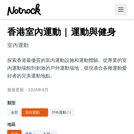
香港室內運動 | 運動與健身
精選活動
博客文章
室內運動
約會好去處
探索香港最優質的室內運動設施和運動體驗。從專業的室
內運動場館到刺激的戶外運動場地，發現適合各種運動愛
美食佳餚
好者的完美運動地點。
品酒
最後更新：2026年4月
咖啡廳
類型
運動
全部
室內運動
(
6
)
戶外運動
(
1
)
藝術文化
地區
全港
港島
九龍