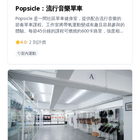
Popsicle：流行音樂單車
Popsicle 是一間社區單車健身室，提供配合流行音樂的
節奏單車課程。工作室將帶氧運動變成有趣且容易參與的
體驗。每節45分鐘的課程可燃燒約600卡路里，強度相當
於跑步或HIIT，但對關節的衝擊較低。課程包含多種流行
4.0
·
2
則評價
音樂主題，包括粵語流行曲、K-pop、西方流行音樂等。
工作室提供Chill Pop騎行和主題音樂課程，結合音樂與
室內運動
運動的健身體驗。課程通常包括10分鐘介紹及50分鐘騎
行。