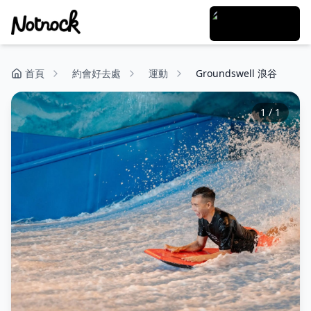
首頁
約會好去處
運動
Groundswell 浪谷
1
/
1