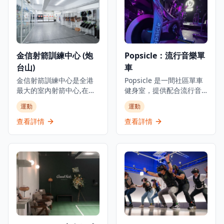
員選項，包括零客人費用
驗極限運動，VAR LIVE VR
和優先預訂特權。每日上
都能提供多樣化的遊戲選
午10時至晚上10時營業，
擇。配備最先進的 VR 技
設施位置便利，距離港大
術，它提供了進入虛擬世
地鐵站C2出口僅一分鐘路
界的獨特冒險，讓玩家完
金信射箭訓練中心 (炮
Popsicle：流行音樂單
程，方便本地人和遊客前
全沉浸在虛擬環境中。場
台山)
車
往。俱樂部還提供企業活
地設有專業的VR設備和安
動空間，讓團隊可以在動
全設施，確保參與者的安
金信射箭訓練中心是全港
Popsicle 是一間社區單車
態和引人入勝的環境中用
全。由於其受歡迎程度，
最大的室內射箭中心,在全
健身室，提供配合流行音
餐、飲酒和遊戲。
建議提前預訂，以確保能
港設有三間分店。炮台山
樂的節奏單車課程。工作
運動
運動
夠體驗這個令人難忘的虛
分店提供全面的射箭課程,
室將帶氧運動變成有趣且
擬現實冒險。
幾乎適合所有年齡,現時學
容易參與的體驗。每節45
查看詳情
查看詳情
員最少為4歲。中心提供多
分鐘的課程可燃燒約600卡
種課程包括反曲弓訓練(體
路里，強度相當於跑步或
驗、初級、中級、高級)、
HIIT，但對關節的衝擊較
傳統弓課程、複合弓課
低。課程包含多種流行音
程、兒童證書班、親子班
樂主題，包括粵語流行
及私人課程。學員完成初
曲、K-pop、西方流行音樂
級課程後可獨立練習,中心
等。工作室提供Chill Pop
亦提供射箭器材零售,價格
騎行和主題音樂課程，結
透明。中心擁有專業的射
合音樂與運動的健身體
箭場地，配備先進的安全
驗。課程通常包括10分鐘