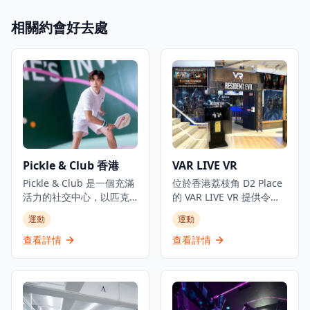
相關約會好去處
Pickle & Club 香港
VAR LIVE VR
Pickle & Club 是一個充滿
位於香港荔枝角 D2 Place
活力的社交中心，以匹克
的 VAR LIVE VR 提供令人
球作為媒介，透過各種動
興奮的虛擬現實體驗，擁
運動
運動
態體驗連接人們。位於堅
有廣泛的互動 VR 遊戲和模
尼地城的這個頂級室內匹
擬體驗，是體驗最新VR科
查看詳情
查看詳情
克球設施提供現代化的
技的理想去處。這個地點
5,000平方呎空間供運動和
非常適合家庭、朋友和遊
社交活動。俱樂部為各級
戲愛好者尋找沉浸式娛
球員提供匹克球場地，每
樂，無論是想要對抗殭
節收費450港元，並提供會
屍、探索奇幻世界還是體