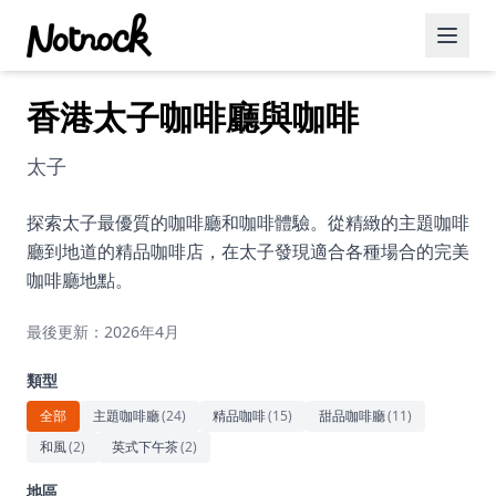
香港太子咖啡廳與咖啡
精選活動
博客文章
太子
約會好去處
探索太子最優質的咖啡廳和咖啡體驗。從精緻的主題咖啡
廳到地道的精品咖啡店，在太子發現適合各種場合的完美
美食佳餚
咖啡廳地點。
品酒
最後更新：2026年4月
咖啡廳
類型
運動
全部
主題咖啡廳
(
24
)
精品咖啡
(
15
)
甜品咖啡廳
(
11
)
和風
(
2
)
英式下午茶
(
2
)
藝術文化
地區