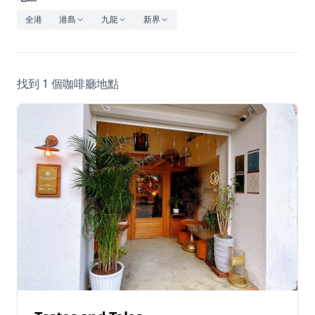
休閒
全港
港島
九龍
新界
音樂
找到 1 個咖啡廳地點