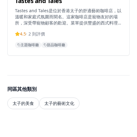
Tastes and Tales
Tastes and Tales是位於香港太子的舒適藝術咖啡店，以
溫暖和家庭式氛圍而聞名。這家咖啡店是寵物友好的場
所，深受帶寵物顧客的歡迎。菜單提供豐盛的西式料理，
包括煙三文魚牛油果意式麵包配薯餅和沙拉，以及多種特
4.5
·
2
則評價
色咖啡飲品，包括可選擇咖啡豆的冰釀咖啡。咖啡店以友
善及時的服務而受到讚譽，為顧客營造溫馨的環境。距離
主題咖啡廳
甜品咖啡廳
太子地鐵站C2出口僅5分鐘步程，Tastes and Tales為尋
求優質咖啡體驗的顧客提供便利的交通。餐廳每日營業時
間為上午11:30至晚上7:30，某些日子會延長至晚上
9:00，但晚上7:00後入座需要預約。
同區其他類別
太子的美食
太子的藝術文化