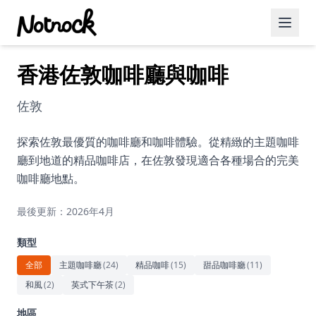
香港佐敦咖啡廳與咖啡
精選活動
博客文章
佐敦
約會好去處
探索佐敦最優質的咖啡廳和咖啡體驗。從精緻的主題咖啡
廳到地道的精品咖啡店，在佐敦發現適合各種場合的完美
美食佳餚
咖啡廳地點。
品酒
最後更新：2026年4月
咖啡廳
類型
運動
全部
主題咖啡廳
(
24
)
精品咖啡
(
15
)
甜品咖啡廳
(
11
)
和風
(
2
)
英式下午茶
(
2
)
藝術文化
地區