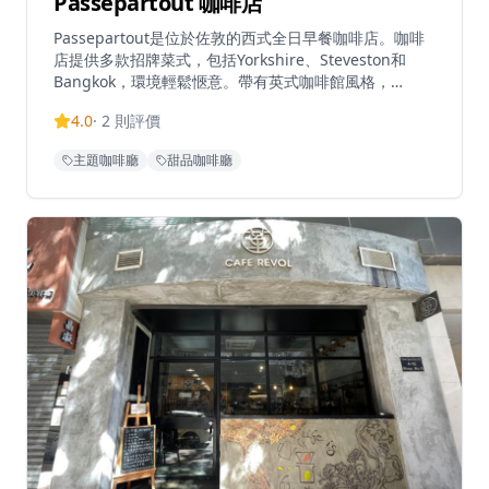
Passepartout 咖啡店
Passepartout是位於佐敦的西式全日早餐咖啡店。咖啡
店提供多款招牌菜式，包括Yorkshire、Steveston和
Bangkok，環境輕鬆愜意。帶有英式咖啡館風格，
Passepartout為繁忙的佐敦區提供了一個隱秘的早午餐
4.0
·
2
則評價
地點。餐廳在Tripadvisor上獲得3.8/5的評分，以其平日
輕鬆的氛圍和咖啡供應而聞名。
主題咖啡廳
甜品咖啡廳