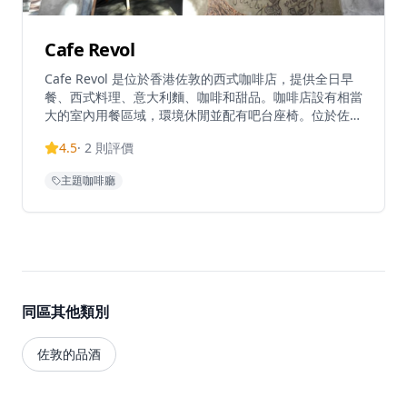
Cafe Revol
Cafe Revol 是位於香港佐敦的西式咖啡店，提供全日早
餐、西式料理、意大利麵、咖啡和甜品。咖啡店設有相當
大的室內用餐區域，環境休閒並配有吧台座椅。位於佐敦
德成街沿線，這家餐廳提供堂食、外賣服務，並通過
4.5
·
2
則評價
Foodpanda提供送餐服務。咖啡店週一至週六營業時間
為上午8時至下午6時，週日為上午9時至下午6時，是當
主題咖啡廳
地人和遊客在佐敦區尋找優質西式餐點和咖啡的便利選
擇。餐廳的全日早餐選擇豐富，從經典的英式早餐到美式
鬆餅套餐，應有盡有，適合不同口味的客人。意大利麵選
用優質麵條和新鮮食材，由經驗豐富的廚師精心烹調，每
一道都展現了西式料理的精髓。咖啡店使用優質咖啡豆，
由專業咖啡師沖泡，無論是濃縮咖啡、拿鐵還是手沖咖
啡，都能滿足咖啡愛好者的需求。甜品選擇多樣，從經典
同區其他類別
的提拉米蘇到創新的季節限定甜品，為用餐體驗畫上完美
句號。
佐敦的品酒