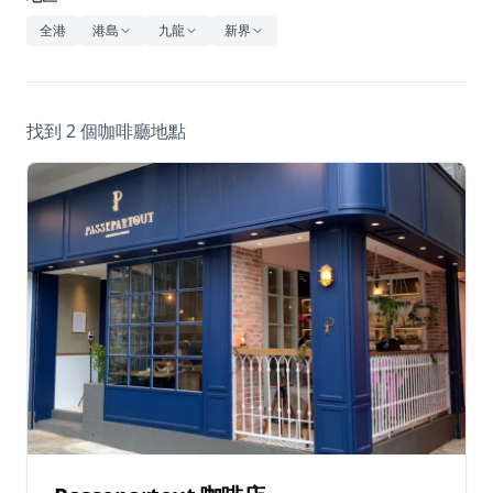
休閒
全港
港島
九龍
新界
音樂
找到 2 個咖啡廳地點