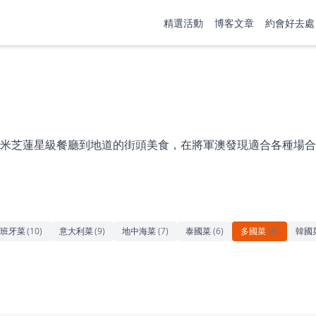
精選活動
博客文章
約會好去處
米芝蓮星級餐廳到地道的街頭美食，在將軍澳發現適合各種場合
班牙菜
(
10
)
意大利菜
(
9
)
地中海菜
(
7
)
泰國菜
(
6
)
多國菜
(
6
)
韓國