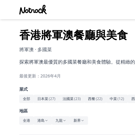
香港將軍澳餐廳與美食
將軍澳 · 多國菜
探索將軍澳最優質的多國菜餐廳和美食體驗。從精緻的
最後更新：2026年4月
菜式
全部
日本菜
(
27
)
法國菜
(
23
)
西餐
(
22
)
中菜
(
12
)
西
地區
全港
港島
九龍
新界