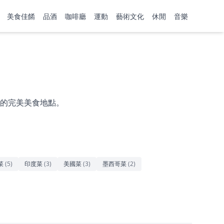
美食佳餚
品酒
咖啡廳
運動
藝術文化
休閒
音樂
的完美美食地點。
菜
(
5
)
印度菜
(
3
)
美國菜
(
3
)
墨西哥菜
(
2
)