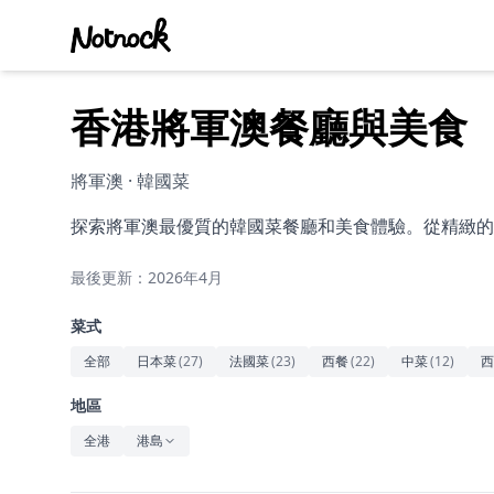
香港將軍澳餐廳與美食
將軍澳 · 韓國菜
探索將軍澳最優質的韓國菜餐廳和美食體驗。從精緻的
最後更新：2026年4月
菜式
全部
日本菜
(
27
)
法國菜
(
23
)
西餐
(
22
)
中菜
(
12
)
西
地區
全港
港島