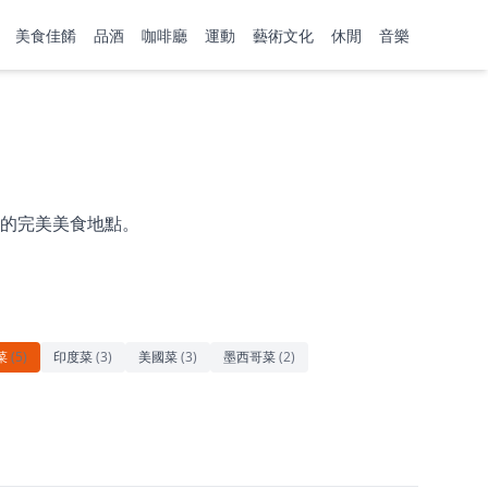
美食佳餚
品酒
咖啡廳
運動
藝術文化
休閒
音樂
的完美美食地點。
菜
(
5
)
印度菜
(
3
)
美國菜
(
3
)
墨西哥菜
(
2
)