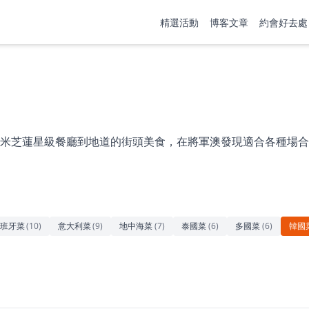
精選活動
博客文章
約會好去處
米芝蓮星級餐廳到地道的街頭美食，在將軍澳發現適合各種場合
班牙菜
(
10
)
意大利菜
(
9
)
地中海菜
(
7
)
泰國菜
(
6
)
多國菜
(
6
)
韓國