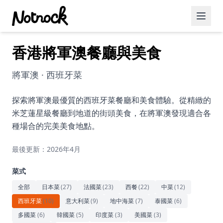
香港將軍澳餐廳與美食
精選活動
博客文章
將軍澳 · 西班牙菜
約會好去處
探索將軍澳最優質的西班牙菜餐廳和美食體驗。從精緻的
米芝蓮星級餐廳到地道的街頭美食，在將軍澳發現適合各
美食佳餚
種場合的完美美食地點。
品酒
最後更新：2026年4月
咖啡廳
菜式
運動
全部
日本菜
(
27
)
法國菜
(
23
)
西餐
(
22
)
中菜
(
12
)
西班牙菜
(
10
)
意大利菜
(
9
)
地中海菜
(
7
)
泰國菜
(
6
)
藝術文化
多國菜
(
6
)
韓國菜
(
5
)
印度菜
(
3
)
美國菜
(
3
)