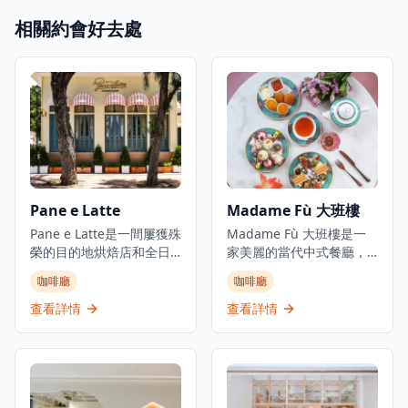
相關約會好去處
Pane e Latte
Madame Fù 大班樓
Pane e Latte是一間屢獲殊
Madame Fù 大班樓是一
榮的目的地烘焙店和全日
家美麗的當代中式餐廳，
餐廳，位於赤柱海岸。這
專門提供現代粵菜。餐廳
咖啡廳
咖啡廳
間由Pirata Group經營的
位於香港中環大館古蹟建
優雅意式咖啡廳，設計感
築群內一座經過精美修復
查看詳情
查看詳情
覺像意大利夢幻的海濱咖
的1850年代殖民地建築
啡廳，持續吸引赤柱的週
中。餐廳提供精緻而輕鬆
末人潮。從日出到日落，
的用餐環境，設有餐廳、
他們提供坐下式早餐、午
酒吧和私人用餐空間,俯瞰
餐和晚餐，專門提供新鮮
前殖民地建築群。