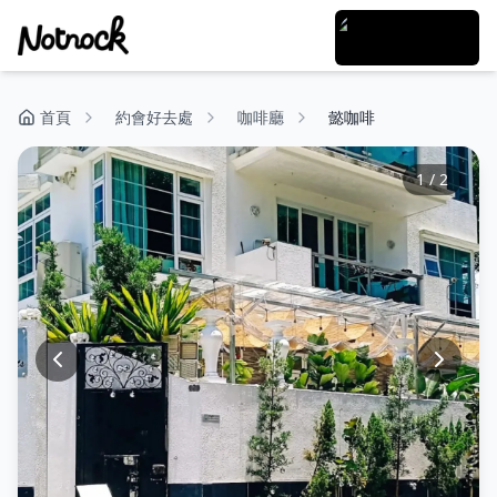
首頁
約會好去處
咖啡廳
懿咖啡
1
/
2