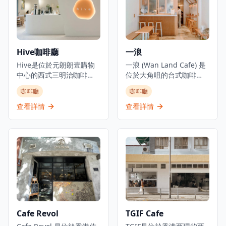
烘焙的意大利食品和海濱
Madame Fù提供高級用餐
用餐體驗。餐廳作為沉浸
體驗，在歷史建築環境中
式烘焙概念經營，名稱喚
將傳統粵菜風味與現代呈
起意大利語中的「麵包和
現方式相結合。
牛奶」。
Hive咖啡廳
一浪
Hive是位於元朗朗壹購物
一浪 (Wan Land Cafe) 是
中心的西式三明治咖啡
位於大角咀的台式咖啡
店，是體驗健康飲食和優
店，已成為咖啡愛好者和
咖啡廳
咖啡廳
質咖啡的理想去處。咖啡
美食愛好者的熱門目的
廳專門提供咖啡、健康食
地。咖啡廳專門提供台灣
查看詳情
查看詳情
品和飲品，並設有健身元
菜、三文治和全日早餐選
素，為注重健康生活方式
擇，營造舒適的氛圍，具
的客人提供全面的體驗。
有獨特的通花磚牆裝飾，
作為一家休閒餐飲場所，
散發文青氣息。咖啡廳以
提供西式三明治和飲品，
友善的柴犬作為店舖吉祥
環境現代清新，讓客人可
物，增添迷人特色。一浪
以在舒適的環境中享受美
咖啡廳在當地社區獲得認
食。該咖啡廳以在元朗地
可，並曾被各種媒體報
區提供清新的咖啡廳用餐
導，展示了小型本地企業
體驗而聞名，為尋求優質
如何為社區變遷和新舊元
Cafe Revol
TGIF Cafe
咖啡和輕食的顧客提供堂
素文化融合作出貢獻。