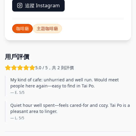
追蹤 Instagram
咖啡廳
主題咖啡廳
用戶評價
5.0 / 5，共 2 則評價
My kind of cafe: unhurried and well run. Would meet
people here again—easy to find in Tai Po.
— E.
5
/5
Quiet hour well spent—feels cared-for and cozy. Tai Po is a
pleasant area to linger.
— L.
5
/5