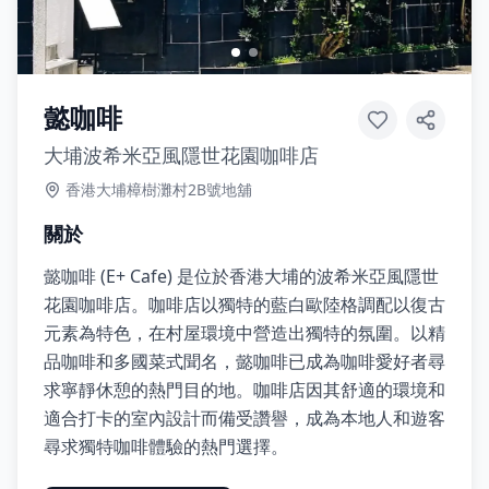
懿咖啡
大埔波希米亞風隱世花園咖啡店
香港大埔樟樹灘村2B號地舖
關於
懿咖啡 (E+ Cafe) 是位於香港大埔的波希米亞風隱世
花園咖啡店。咖啡店以獨特的藍白歐陸格調配以復古
元素為特色，在村屋環境中營造出獨特的氛圍。以精
品咖啡和多國菜式聞名，懿咖啡已成為咖啡愛好者尋
求寧靜休憩的熱門目的地。咖啡店因其舒適的環境和
適合打卡的室內設計而備受讚譽，成為本地人和遊客
尋求獨特咖啡體驗的熱門選擇。