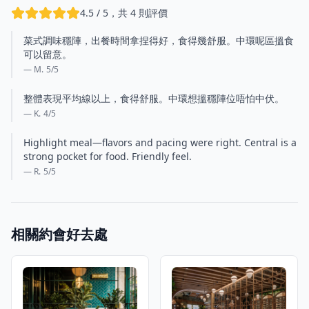
4.5 / 5，共 4 則評價
菜式調味穩陣，出餐時間拿捏得好，食得幾舒服。中環呢區搵食
可以留意。
— M.
5
/5
整體表現平均線以上，食得舒服。中環想搵穩陣位唔怕中伏。
— K.
4
/5
Highlight meal—flavors and pacing were right. Central is a
strong pocket for food. Friendly feel.
— R.
5
/5
相關約會好去處