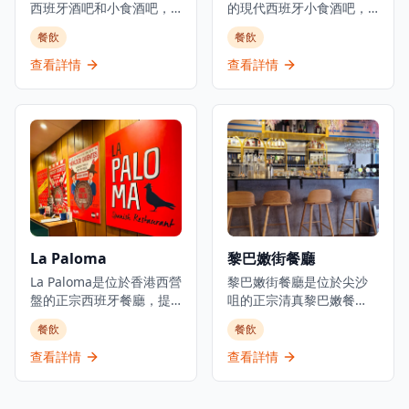
西班牙酒吧和小食酒吧，
的現代西班牙小食酒吧，
擁有充滿活力和現代感的
在充滿活力和色彩的用餐
餐飲
餐飲
環境。這家餐廳由
環境中提供經典西班牙菜
@picapicahk團隊經營，
餚的現代演繹 。餐廳擁有
查看詳情
查看詳情
使用正宗的西班牙食材和
工業風格但溫馨的氛圍，
風味，提供真正的西班牙
採用木材和磚塊裝飾，為
用餐體驗。BÀRBAR在
品酒和享用小食創造理想
TripAdvisor上獲得4.9分
環境 。在主廚Edgar
（滿分5分）的高評價，在
Sanuy的帶領下，Pica
香港13,651家餐廳中排名
Pica提供傳統西班牙小食
第9位，基於519條評論。
的現代詮釋，並在週一至
這家餐廳既是酒吧也是小
週五提供商務午餐菜單 。
食餐廳，提供完整的西班
這家餐廳在TripAdvisor上
牙美食體驗，包括招牌菜
獲得4.8分（滿分5分）的
La Paloma
黎巴嫩街餐廳
和豐富的酒類選擇。餐廳
高評價，在香港13,649家
距離灣仔地鐵站B2出口僅
La Paloma是位於香港西營
餐廳中排名第17位 。Pica
黎巴嫩街餐廳是位於尖沙
需步行4分鐘，交通便利。
盤的正宗西班牙餐廳，提
Pica提供正宗的西班牙用
咀的正宗清真黎巴嫩餐
供用心靈重新演繹的傳統
餐體驗，氣氛絕佳，被譽
廳，提供現代而正宗的黎
餐飲
餐飲
小食和海鮮飯。餐廳由主
為享受輕鬆夜晚和美味小
巴嫩料理，營造都市休憩
廚Alex Fargas主理，在現
食的首選之地 。
氛圍。餐廳提供多種分享
查看詳情
查看詳情
代環境中提供正宗的西班
拼盤和地方菜式，讓食客
牙用餐體驗。La Paloma在
在現代環境中體驗傳統黎