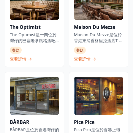
The Optimist
Maison Du Mezze
The Optimist是一間位於
Maison Du Mezze是位於
灣仔的巴塞隆拿風格酒吧
香港東涌香格里拉酒店T-
及西班牙烤肉餐廳，佔地
Bay地面的黎巴嫩及中東菜
餐飲
餐飲
三層，提供正宗慷慨的西
餐廳。餐廳專門提供正宗
班牙北部用餐體驗。餐廳
黎巴嫩料理和傳統中東小
查看詳情
查看詳情
專門提供新鮮海鮮塔、烤
食拼盤，以中東風味為顧
優質肉類和傳統西班牙小
客帶來獨特的用餐體驗。
食，採用免服務費經營模
餐廳提供黎巴嫩式海鮮早
式。憑藉其西班牙北部料
午餐自助餐，環境優雅輕
理和雞尾酒，The
鬆，是週末用餐的理想選
Optimist為客人提供正宗
擇。餐廳營業時間因應不
的西班牙美食傳統，主打
同日子而有所調整，逢星
適合分享和在充滿活力的
期一、二休息，星期三至
社交氛圍中享用的菜式。
日營業，週末營業時間較
長。
BÀRBAR
Pica Pica
BÀRBAR是位於香港灣仔的
Pica Pica是位於香港上環