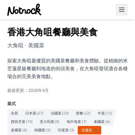
香港大角咀餐廳與美食
精選活動
博客文章
大角咀 · 美國菜
約會好去處
探索大角咀最優質的美國菜餐廳和美食體驗。從精緻的米
芝蓮星級餐廳到地道的街頭美食，在大角咀發現適合各種
美食佳餚
場合的完美美食地點。
品酒
最後更新：2026年4月
咖啡廳
菜式
運動
全部
日本菜
(
27
)
法國菜
(
23
)
西餐
(
22
)
中菜
(
12
)
西班牙菜
(
10
)
意大利菜
(
9
)
地中海菜
(
7
)
泰國菜
(
6
)
藝術文化
多國菜
(
6
)
韓國菜
(
5
)
印度菜
(
3
)
美國菜
(
3
)