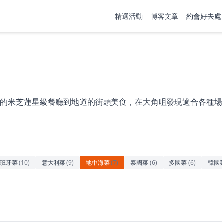
精選活動
博客文章
約會好去處
的米芝蓮星級餐廳到地道的街頭美食，在大角咀發現適合各種場
班牙菜
(
10
)
意大利菜
(
9
)
地中海菜
(
7
)
泰國菜
(
6
)
多國菜
(
6
)
韓國