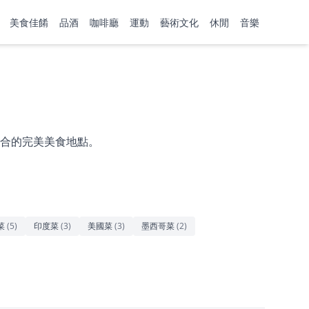
美食佳餚
品酒
咖啡廳
運動
藝術文化
休閒
音樂
合的完美美食地點。
菜
(
5
)
印度菜
(
3
)
美國菜
(
3
)
墨西哥菜
(
2
)