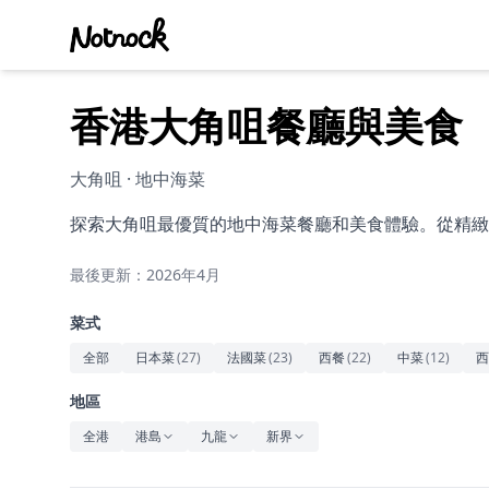
香港大角咀餐廳與美食
大角咀 · 地中海菜
探索大角咀最優質的地中海菜餐廳和美食體驗。從精緻
最後更新：2026年4月
菜式
全部
日本菜
(
27
)
法國菜
(
23
)
西餐
(
22
)
中菜
(
12
)
西
地區
全港
港島
九龍
新界