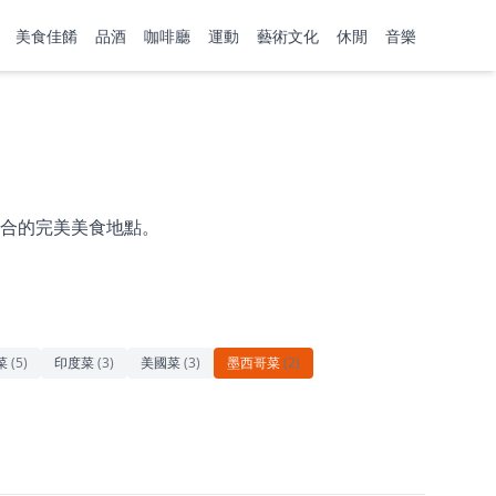
美食佳餚
品酒
咖啡廳
運動
藝術文化
休閒
音樂
合的完美美食地點。
菜
(
5
)
印度菜
(
3
)
美國菜
(
3
)
墨西哥菜
(
2
)