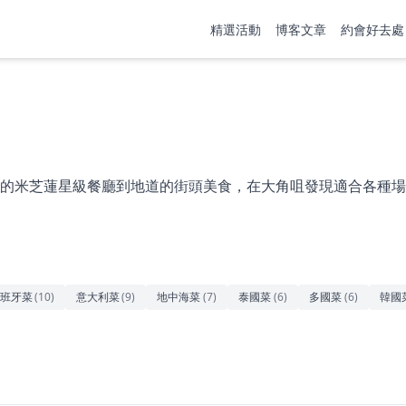
精選活動
博客文章
約會好去處
的米芝蓮星級餐廳到地道的街頭美食，在大角咀發現適合各種場
班牙菜
(
10
)
意大利菜
(
9
)
地中海菜
(
7
)
泰國菜
(
6
)
多國菜
(
6
)
韓國