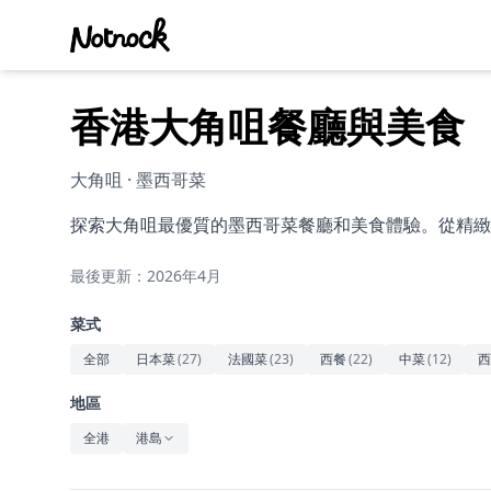
香港大角咀餐廳與美食
大角咀 · 墨西哥菜
探索大角咀最優質的墨西哥菜餐廳和美食體驗。從精緻
最後更新：2026年4月
菜式
全部
日本菜
(
27
)
法國菜
(
23
)
西餐
(
22
)
中菜
(
12
)
西
地區
全港
港島