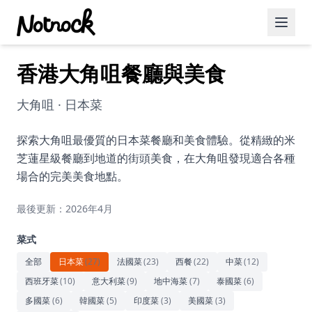
香港大角咀餐廳與美食
精選活動
博客文章
大角咀 · 日本菜
約會好去處
探索大角咀最優質的日本菜餐廳和美食體驗。從精緻的米
芝蓮星級餐廳到地道的街頭美食，在大角咀發現適合各種
美食佳餚
場合的完美美食地點。
品酒
最後更新：2026年4月
咖啡廳
菜式
運動
全部
日本菜
(
27
)
法國菜
(
23
)
西餐
(
22
)
中菜
(
12
)
西班牙菜
(
10
)
意大利菜
(
9
)
地中海菜
(
7
)
泰國菜
(
6
)
藝術文化
多國菜
(
6
)
韓國菜
(
5
)
印度菜
(
3
)
美國菜
(
3
)