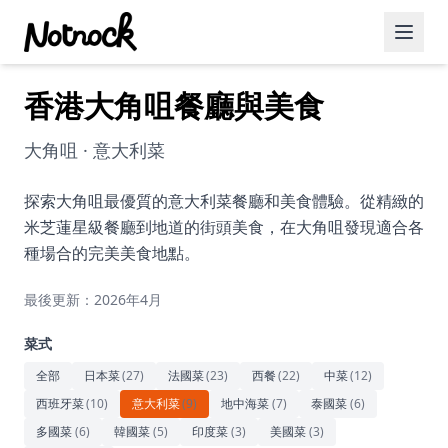
香港大角咀餐廳與美食
精選活動
博客文章
大角咀 · 意大利菜
約會好去處
探索大角咀最優質的意大利菜餐廳和美食體驗。從精緻的
米芝蓮星級餐廳到地道的街頭美食，在大角咀發現適合各
美食佳餚
種場合的完美美食地點。
品酒
最後更新：2026年4月
咖啡廳
菜式
運動
全部
日本菜
(
27
)
法國菜
(
23
)
西餐
(
22
)
中菜
(
12
)
西班牙菜
(
10
)
意大利菜
(
9
)
地中海菜
(
7
)
泰國菜
(
6
)
藝術文化
多國菜
(
6
)
韓國菜
(
5
)
印度菜
(
3
)
美國菜
(
3
)