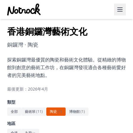
香港銅鑼灣藝術文化
精選活動
博客文章
銅鑼灣 · 陶瓷
約會好去處
探索銅鑼灣最優質的陶瓷和藝術文化體驗。從精緻的博物
館到創意的藝術工作坊，在銅鑼灣發現適合各種藝術愛好
美食佳餚
者的完美藝術地點。
品酒
最後更新：2026年4月
咖啡廳
類型
運動
全部
藝術班
(
11
)
陶瓷
(
1
)
博物館
(
1
)
藝術文化
地區
全港
九龍