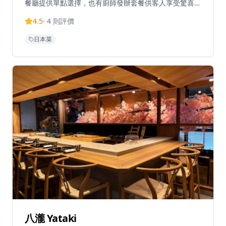
餐廳提供單點選擇，也有廚師發辦套餐供客人享受驚喜體
驗。其招牌「北」晚市廚師發辦套餐售價HK$980，主打
4.5
·
4
則評價
日式串揚，並附有多款精緻菜式。除了串揚外，食客發現
其他菜式同樣令人驚喜，特別是海膽豆腐被評為出色之
日本菜
選。北斗直接從日本進口食材，確保菜式的正宗性和品
質。餐廳還提供季節性特色菜，如秋季秋刀魚兩吃 - 一半
作刺身，一半作串揚，由渡邊廚師巧妙去骨處理。在九龍
城中，北斗帶來一絲日本風情，為尋求正宗日式串揚的食
客提供精緻的用餐體驗。
八瀧 Yataki