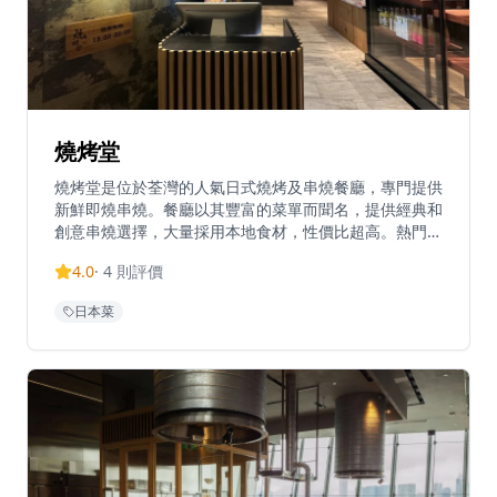
融合暖木色調、吧台座位及入口處的傳統暖簾，營造出溫
馨舒適的用餐氛圍。餐廳逢星期一至日上午11時30分至
晚上9時30分營業。拉麵屋 嶋位於香港銅鑼灣糖街25-31
號Sugar+地下1號舖。
燒烤堂
燒烤堂是位於荃灣的人氣日式燒烤及串燒餐廳，專門提供
新鮮即燒串燒。餐廳以其豐富的菜單而聞名，提供經典和
創意串燒選擇，大量採用本地食材，性價比超高。熱門菜
式包括三黃雞氣管、汁燒赤雞心等多款創意串燒組合，絕
4.0
·
4
則評價
對滿足不同口味。餐廳以橙白色為主色調，營造輕鬆的用
餐氛圍，提供正宗的日式燒烤體驗。位於荃灣百悅坊12
日本菜
樓，已成為區內隱藏美食，以$10起的親民價格和優質出
品吸引眾多食客。餐廳於晚上6時開始營業，平日營業至
午夜12時，星期五及六延長至凌晨2時。燒烤堂在香港設
有多間分店，包括銅鑼灣、旺角、尖沙咀及中環，成為串
燒愛好者的熱門選擇。