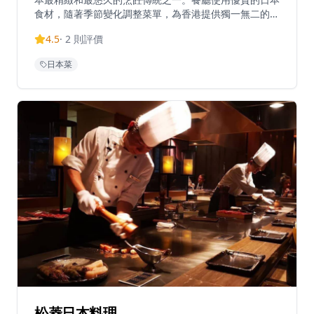
食材，隨著季節變化調整菜單，為香港提供獨一無二的用
餐體驗。餐廳位於上環新建的干諾中心29樓，可從私密
4.5
·
2
則評價
的用餐環境中欣賞維多利亞港的壯麗景色。開放式廚房讓
廚師能與食客互動，提供正宗的日本割烹體驗。割烹料理
日本菜
強調食材的新鮮度和季節性，廚師會根據當日最新鮮的食
材來設計菜單，確保每一道菜都展現食材的最佳風味。餐
廳的會席料理套餐經過精心設計，從前菜到甜品，每一道
都體現了日本料理的精緻工藝。餐廳的環境設計融合了現
代簡約風格與傳統日式美學，營造出優雅而舒適的用餐氛
圍。無論是商務宴請還是浪漫約會，和緣割烹都能提供難
忘的用餐體驗，讓您在品嚐正宗日本割烹料理的同時，享
受維多利亞港的迷人景色。
松菱日本料理