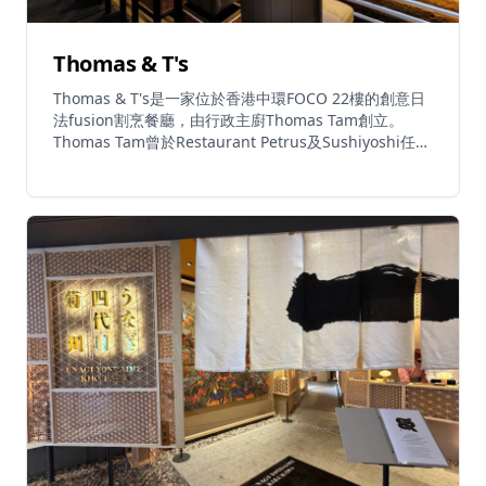
Thomas & T's
Thomas & T's是一家位於香港中環FOCO 22樓的創意日
法fusion割烹餐廳，由行政主廚Thomas Tam創立。
Thomas Tam曾於Restaurant Petrus及Sushiyoshi任
職，擁有深厚的法式及日式烹飪根基，餐廳是其前身概念
Decree by T的進化版本，佔用同一場地。餐廳菜單大膽
融合日本精緻技巧與法式烹調，創作出令人驚喜的菜式。
招牌菜包括劍魚叉燒飯（以頂級魚肉的牛油質感配上叉燒
的煙燻甜味）、吞拿魚雙重壽司（以熟成拖羅配風乾脫水
赤身，平衡濃郁與深層鮮味）、花膠天婦羅及石板烤喜知
次刺身。午市每位HK$680至$880，晚市每位
HK$1,680。自攜酒費HK$400。餐廳提供素食選擇，每
日午市12時至下午3時、晚市6時至晚上11時營業。