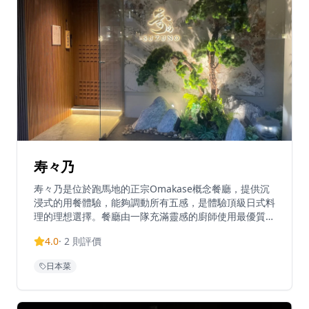
寿々乃
寿々乃是位於跑馬地的正宗Omakase概念餐廳，提供沉
浸式的用餐體驗，能夠調動所有五感，是體驗頂級日式料
理的理想選擇。餐廳由一隊充滿靈感的廚師使用最優質的
時令食材，提供吧台式的用餐體驗和懷石料理菜單，讓客
4.0
·
2
則評價
人可以近距離觀看廚師精湛的烹飪技藝。餐廳環境明亮整
潔，壽司師傅風趣友善，服務優良，為客人提供難忘的用
日本菜
餐體驗。無論是想要享受正宗Omakase體驗，還是慶祝
特殊場合，寿々乃都能提供完美的體驗，讓客人在舒適的
環境中品味精緻的日式料理，感受日本飲食文化的獨特魅