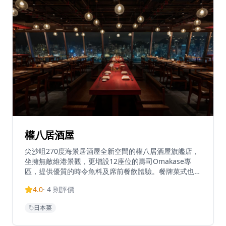
權八居酒屋
尖沙咀270度海景居酒屋全新空間的權八居酒屋旗艦店，
坐擁無敵維港景觀，更增設12座位的壽司Omakase專
區，提供優質的時令魚料及席前餐飲體驗。餐牌菜式也煥
然一新，各式新鮮刺身、炭火串燒、招牌手打蕎麥麵等。
4.0
·
4
則評價
主廚採用每日從日本直送的時令魚料，炮製優質而價錢親
民的壽司廚師發辦體驗。午餐廚師發辦定價$580/$880；
日本菜
晚餐廚師發辦定價$1380/位，20道餐單包括前菜、刺
身、煮物、壽司、玉子燒、湯品及甜品，在夜色中送上有