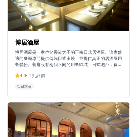
博居酒屋
博居酒屋是一家位於香港太子的正宗日式居酒屋。這家舒
適的餐廳專門提供傳統日式串燒，並提供真正的居酒屋用
餐體驗。餐廳設有兩個不同的用餐區域：日式吧台，食客
可以近距離觀看廚師製作串燒，以及適合群體聚餐的榻榻
4.0
·
4
則評價
米式座位。招牌菜式包括燒飯團、香蔥牛燒、粟米牛油燒
和燒白鱔。餐廳還提供香港居酒屋中罕見的鴨肉串燒。營
日本菜
業時間為週一至週六下午5點至凌晨2點（週日休息），
博居酒屋為充滿活力的通菜街地區帶來了正宗的日式飲食
文化。