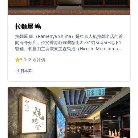
拉麵屋 嶋
拉麵屋 嶋（Ramenya Shima）是東京人氣拉麵名店的首
間海外分店，位於香港銅鑼灣糖街25-31號Sugar+地下1
號舖。餐廳由主廚兼東主森島浩（Hiroshi Morishima）
於2020年在東京澀谷區創立，連續五年（2021至2025
5.0
·
2
則評價
年）在日本美食評鑑網站Tabelog位列東京拉麵前三名，
並入選Tabelog百大餐廳名單。餐廳於開業首年榮獲「東
日本菜
京拉麵年度最佳新人大獎」，並於2022年及2025年獲得
Tabelog銅獎。香港分店忠於東京原店風格，主打三款招
牌清湯系（淡麗系）湯底：醬油拉麵以特調醬油調製，層
次豐富；白醬油拉麵以白松露油及黑松露醬提升鹽與醬油
的微妙平衡；鹽味拉麵則以鹽為基底，突顯食材的天然鮮
味。每款湯底均以近30種優質食材熬製，包括日本雞、
帶子、蜆、熟成鰹魚片、鯛魚頭、昆布及新鮮蔬菜，鮮味
層次豐富而不失清雅。麵條每日以五種麵粉人手製作，不
含添加劑，口感爽滑彈牙。每碗拉麵均配以四款叉燒，以
及每日新鮮製作的蝦雲吞及豬肉雲吞。餐廳面積約1,200
平方呎，僅設24個座位，以現代日式簡約風格為主調，