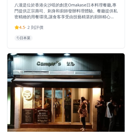
八瀧是位於香港尖沙咀的創意Omakase日本料理餐廳,專
門提供正宗壽司、刺身和廚師發辦料理體驗。餐廳提供私
密精緻的用餐環境,讓食客享受由技藝精湛的廚師精心製
作的日本料理。八瀧專注於傳統廚師發辦式用餐體驗,由
4.5
·
2
則評價
主廚精選當季最新鮮的食材,為客人準備品嚐套餐。餐廳
因其對細節的重視和優質品質,在香港日本料理愛好者中
日本菜
獲得認可。八瀧位於寶靈頓道的Rich Towers大廈內,提供
精緻高雅的用餐氛圍,適合特別場合和追求正宗日本美食
體驗的食客。建議提前訂座,可透過OpenRice、Resy和
Tock等平台預訂。