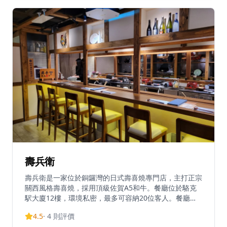
如置身日本的優質體驗。
壽兵衛
壽兵衛是一家位於銅鑼灣的日式壽喜燒專門店，主打正宗
關西風格壽喜燒，採用頂級佐賀A5和牛。餐廳位於駱克
駅大廈12樓，環境私密，最多可容納20位客人。餐廳以
溫暖的木質裝潢為主，充滿濃厚的日式風格，營造出地道
4.5
·
4
則評價
的東京街頭氛圍。壽兵衛以席前烹調服務聞名，大廚會在