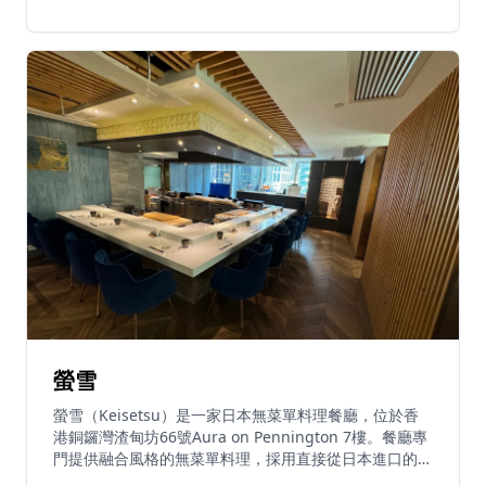
食客面前即席烹製傳統壽喜燒，展示精湛廚藝。菜單包括
多款頂級和牛套餐，精選日本和牛眼肉、美國熟成肋眼、
日本和牛西冷及日本黑豚西冷，配以招牌柚子酸汁烏冬。
前菜包括水煮鮑魚、螢光魷魚、北海道粟米，以及創意料
理如海膽和牛他他配水晶梨、和牛、海膽、魚子醬及鵪鶉
蛋黃。餐廳亦提供新鮮刺身拼盤，包括北海道帶子、吞拿
魚腩及鹽漬海膽。營業時間為每日12:00-15:30及17:30-
23:00。壽兵衛獲得4.6/5評分，並入選2025年夏季香港
餐廳週優勝餐廳，以優質食材、正宗日本風味及高性價比
備受讚賞。餐廳週末經常滿座，強烈建議提前預訂。
螢雪
螢雪（Keisetsu）是一家日本無菜單料理餐廳，位於香
港銅鑼灣渣甸坊66號Aura on Pennington 7樓。餐廳專
門提供融合風格的無菜單料理，採用直接從日本進口的新
鮮食材。螢雪設有自家熟成櫃，可精確控制魚類的熟成過