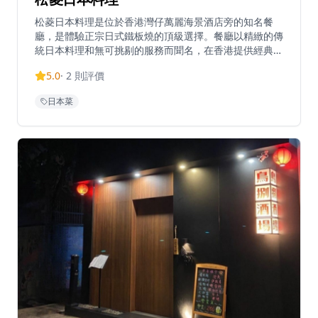
松菱日本料理是位於香港灣仔萬麗海景酒店旁的知名餐
廳，是體驗正宗日式鐵板燒的頂級選擇。餐廳以精緻的傳
統日本料理和無可挑剔的服務而聞名，在香港提供經典日
式鐵板燒宴席已有超過35年的歷史，深受本地食客和遊
5.0
·
2
則評價
客喜愛。位於灣仔會議展覽中心旁，松菱提供壽司吧和鐵
板燒用餐體驗，讓客人可以近距離觀看廚師精湛的烹飪技
日本菜
藝。餐廳環境優雅，適合商務宴請、情侶約會或慶祝特殊
場合。每一道菜都選用最新鮮的時令食材，由經驗豐富的
日籍廚師精心製作，確保呈現最正宗的日式風味。松菱是
香港餐飲界正宗日本料理的傑出目的地，為追求高品質日
式用餐體驗的客人提供難忘的美食之旅。