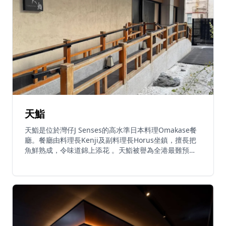
天鮨
天鮨是位於灣仔J Senses的高水準日本料理Omakase餐
廳。餐廳由料理長Kenji及副料理長Horus坐鎮，擅長把
魚鮮熟成，令味道錦上添花 。天鮨被譽為全港最難預約
的Omakase之一，以高性價比聞名 。午市套餐由
HK$580起，包括蒸蛋及壽司；晚市廚師發辦由
HK$1,580起，提供十四至二十二道菜式 。餐廳以熟成魚
料理及正宗日本料理技術見稱，是香港Omakase愛好者
的必訪餐廳。