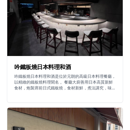
燒。晚餐提供品嚐菜單和高級菜單，呈獻最頂級食材。餐
廳亦自家分銷精選清酒系列，提供配對服務，展示來自工
藝釀酒師的獨特日本酒廠精選，包括新浪潮、季節性及限
量版選擇。需要預訂，客人訂位時應告知職員任何食物敏
感。
吟鐵板燒日本料理和酒
吟鐵板燒日本料理和酒是位於元朗的高級日本料理餐廳，
以精緻的鐵板燒料理聞名 。餐廳大廚善用日本高質新鮮
食材，炮製席前日式鐵板燒，食材新鮮，煮法講究，味道
出色 。招牌菜式包括鵝肝多士、焦糖多士、龍蝦及大虎
蝦 。餐廳亦提供時令特色菜式如目光魚，油脂豐裕，肉
質極鮮嫩，魚身厚實，一般以烤魚形式呈獻，師傅不定時
會推出魚骨熬製的魚粥 。餐廳提供多款日本清酒，可以
與食物完美搭配，建議客人向侍應詢問當日推薦，體驗最
佳的味覺配搭 。為了獲得最佳的用餐體驗，建議提前預
訂 。