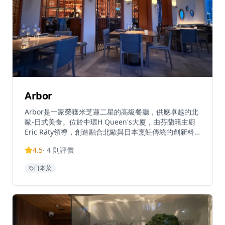
Arbor
Arbor是一家榮獲米芝蓮二星的高級餐廳，供應卓越的北
歐-日式美食。位於中環H Queen's大廈，由芬蘭籍主廚
Eric Räty領導，創造融合北歐與日本烹飪傳統的創新料
理。餐廳專注於微妙、自然的風味，採用減法烹飪風格，
4.5
·
4
則評價
其海鮮和鴿子料理尤其受到讚譽。Arbor在Tripadvisor
上獲得4.3/5的評分，基於132條評論，在香港餐廳中排
日本菜
名前列。