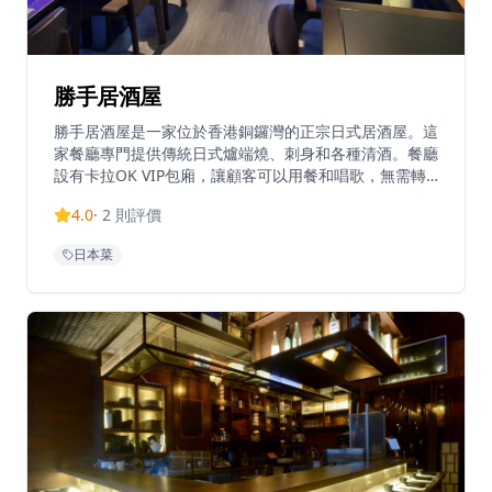
勝手居酒屋
勝手居酒屋是一家位於香港銅鑼灣的正宗日式居酒屋。這
家餐廳專門提供傳統日式爐端燒、刺身和各種清酒。餐廳
設有卡拉OK VIP包廂，讓顧客可以用餐和唱歌，無需轉
場。勝手提供舒適的氛圍和柔和的燈光，營造真正的居酒
4.0
·
2
則評價
屋用餐體驗。招牌菜式包括秘製汁燒豆腐、明太子玉子燒
和月見免治雞肉棒。餐廳營業時間為週一至週四下午6點
日本菜
至午夜12點，週五至週六下午6點至凌晨3點，週日休
息。勝手為銅鑼灣充滿活力的登龍街地區帶來了正宗的日
式飲食文化。