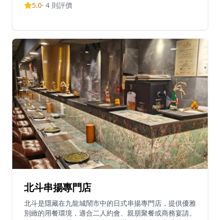
5.0
·
4
則評價
程。餐廳提供約19道菜的無菜單料理體驗，每位價格為
$2,080另加10%服務費，偶爾也會推出約$600+的16道
菜優惠套餐。親密的用餐環境讓食客能與壽司師傅互動，
享受正宗的無菜單料理體驗。螢雪以物有所值的無菜單料
理、優質食材和合理價格而聞名，在香港競爭激烈的餐飲
市場中獲得認可。建議提前預約，可透過WhatsApp預
訂。餐廳在社交媒體上保持活躍，Instagram擁有超過
1,600名追隨者。
北斗串揚專門店
北斗是隱藏在九龍城鬧市中的日式串揚專門店，提供優雅
別緻的用餐環境，適合二人約會、親朋聚餐或商務宴請。