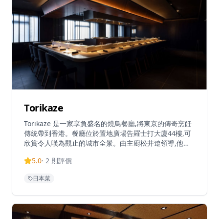
Torikaze
Torikaze 是一家享負盛名的燒鳥餐廳,將東京的傳奇烹飪
傳統帶到香港。餐廳位於置地廣場告羅士打大廈44樓,可
欣賞令人嘆為觀止的城市全景。由主廚松井遼領導,他繼
承了師傅的精神和技藝,Torikaze 專注於以精準和想像力
5.0
·
2
則評價
製作的燒鳥。餐廳是置地廣場Forty-Five餐飲概念的一部
分,提供高級日式無菜單居酒屋體驗。Torikaze 提供午餐
日本菜
和晚餐服務,晚餐無菜單套餐由港幣780元起,午餐套餐由
港幣350-380元起。餐廳營業時間為星期一至六中午12時
至下午3時及晚上6時至11時,星期日休息。餐廳接受預訂,
提供優雅的用餐氛圍和壯麗景觀,是中環正宗日式燒鳥料