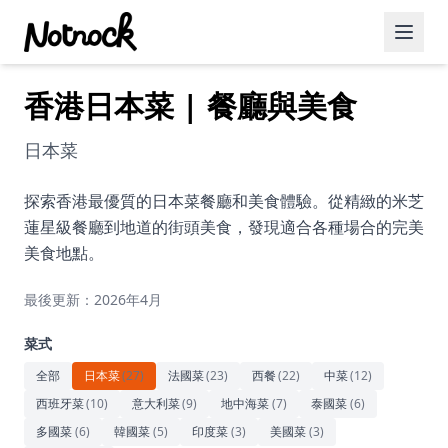
香港日本菜 | 餐廳與美食
精選活動
博客文章
日本菜
約會好去處
探索香港最優質的日本菜餐廳和美食體驗。從精緻的米芝
蓮星級餐廳到地道的街頭美食，發現適合各種場合的完美
美食佳餚
美食地點。
品酒
最後更新：2026年4月
咖啡廳
菜式
運動
全部
日本菜
(
27
)
法國菜
(
23
)
西餐
(
22
)
中菜
(
12
)
西班牙菜
(
10
)
意大利菜
(
9
)
地中海菜
(
7
)
泰國菜
(
6
)
藝術文化
多國菜
(
6
)
韓國菜
(
5
)
印度菜
(
3
)
美國菜
(
3
)