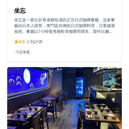
坐忘
坐忘是一家位於香港鰂魚涌的正宗日式咖喱餐廳。這家餐
廳由日本人經營，專門提供傳統日式咖喱料理，注重健康
食材。餐廳以7小時慢煮豬軟骨咖喱而聞名，製作出嫩滑
美味的料理。招牌菜式包括豬軟骨野菜咖喱飯、豬軟骨咖
4.0
·
2
則評價
喱烏冬和蔬菜咖喱選擇。這家小餐廳大約有10張桌子，
因為深受當地人喜愛而經常需要排隊。坐忘提供熱烏冬和
日本菜
冷烏冬選擇，帶來獨特的用餐體驗。餐廳營業時間為週一
至週六上午11點至下午3點，週日休息。這家隱藏的寶石
為繁忙的鰂魚涌濱海街地區帶來了正宗的日式咖喱文化。