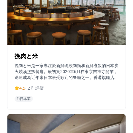
挽肉と米
挽肉と米是一家專注於新鮮現絞肉類和新鮮煮飯的日本炭
火燒漢堡扒餐廳。最初於2020年6月在東京吉祥寺開業，
迅速成為近年來日本最受歡迎的餐廳之一。香港旗艦店於
5月在ifc商場開業，提供正宗的日本用餐體驗，專注於三
4.5
·
2
則評價
個核心原則：新鮮現絞、新鮮現烤、新鮮現煮。餐廳以其
多汁的炭火燒漢堡扒配優質米飯而聞名，創造了獨特的用
日本菜
餐概念，吸引了整個亞洲的美食愛好者。ifc商場分店每
天營業，設有特定用餐時段，可通過其在線預訂系統進行
預訂，未來7天的名額於每天上午10:00開放。餐廳保持
高標準的質量和新鮮度，旨在成為百年老店，而非快速擴
張。