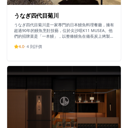
うなぎ四代目菊川
うなぎ四代目菊川是一家專門的日本鰻魚料理餐廳，擁有
超過90年的鰻魚烹飪技藝，位於尖沙咀K11 MUSEA。他
們的招牌菜是「一本鰻」，以整條鰻魚在備長炭上烤製而
成，展現了他們精湛的烹飪工藝。這種優質、厚實的魚肉
4.0
·
4
則評價
以其卓越的品質和口感而聞名。餐廳提供約90分鐘的正
宗日本餐飲體驗。除了K11 MUSEA的店面外，他們在銅
鑼灣利園一期也有分店。他們的菜單專注於傳統的鰻魚料
理，突顯了他們在鰻魚料理方面數十年的專業知識。