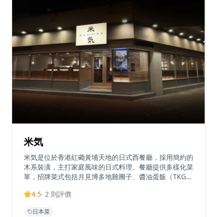
力。
米気
米気是位於香港紅磡黃埔天地的日式西餐廳，採用簡約的
木系裝潢，主打家庭風味的日式料理。餐廳提供多樣化菜
單，招牌菜式包括月見博多地雞團子、醬油蛋飯（TKG生
雞蛋撈飯）、紅酒汁煮牛肋條和蟹膏蟹肉飯等。米気採用
4.5
·
2
則評價
靈活的用餐概念，顧客可自由配搭主菜、冷熱配菜、飲品
和甜品，米飯則使用日本國產米製作。餐廳照顧不同飲食
日本菜
習慣的顧客，無論食肉或素食人士都能找到合適選擇，價