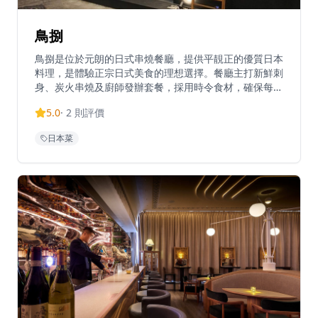
鳥捌
鳥捌是位於元朗的日式串燒餐廳，提供平靚正的優質日本
料理，是體驗正宗日式美食的理想選擇。餐廳主打新鮮刺
身、炭火串燒及廚師發辦套餐，採用時令食材，確保每一
道菜都展現最佳的風味和品質。位於元朗舊木綿校服位
5.0
·
2
則評價
置，這間餐廳提供正宗的日式用餐體驗，晚市主打刺身、
串燒等，亦有廚師發辦，全部都用了時令魚料及食材。餐
日本菜
廳環境溫馨舒適，適合情侶約會或與朋友共聚，享受傳統
日式料理的魅力。餐廳以在元朗區提供高性價比的日本料
理而聞名，無論是想要品嚐新鮮刺身還是享受炭火串燒的
獨特風味，鳥捌都能滿足您的需求。