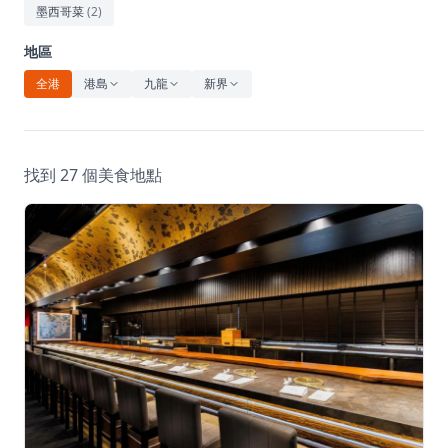
休閒
墨西哥菜
(
2
)
音樂
地區
全港
港島
九龍
新界
找到 27 個美食地點