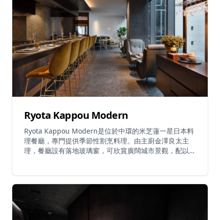
Ryota Kappou Modern
Ryota Kappou Modern是位於中環的米芝蓮一星日本料
理餐廳，專門提供季節性割烹料理。由主廚金澤良太主
理，餐廳設有落地玻璃窗，可欣賞廣闊城市景觀，配以設
計師家具和工藝餐具，營造優雅氛圍。餐廳只提供固定品
嚐菜單，展示嚴格按照日本四季從日本及世界各地精選的
最優質時令食材。菜式在客人面前於充滿動感的舞台式廚
房即席烹調。招牌菜式為近江和牛吉列配黑松露及溏心
蛋，靈感源自壽喜燒，味道完美和諧。餐廳理念是將食材
價值最大化，帶出其美味精髓。午餐選擇包括由港幣
$680起的標準套餐，以及由港幣$880起的宮崎和牛壽喜