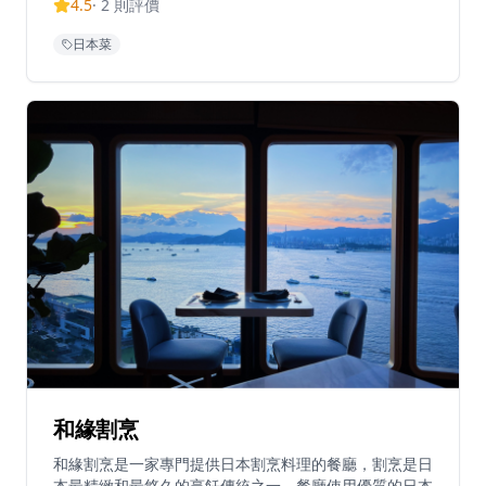
4.5
·
2
則評價
素食者、純素食者和無麩質飲食提供特別安排。菜單特色
是創新組合，平衡土味、脂肪豐富度和甜味，創造獨特的
日本菜
風味層次。餐廳以優質服務和優雅環境聞名，適合特殊場
合用餐。餐廳的壽司選用新鮮優質的魚類和海鮮，由經驗
豐富的壽司師傅精心製作，每一件壽司都展現了精湛的技
藝。亞洲融合菜式巧妙地將日本料理與其他亞洲風味結
合，創造出令人驚喜的味覺體驗。餐廳特別注重健康飲
食，提供多種低卡路里、高營養的選擇，滿足現代人對健
康飲食的需求。餐廳的環境設計現代而溫馨，適合各種場
合，從商務午餐到浪漫晚餐，都能提供完美的用餐體驗。
和緣割烹
和緣割烹是一家專門提供日本割烹料理的餐廳，割烹是日
本最精緻和最悠久的烹飪傳統之一。餐廳使用優質的日本