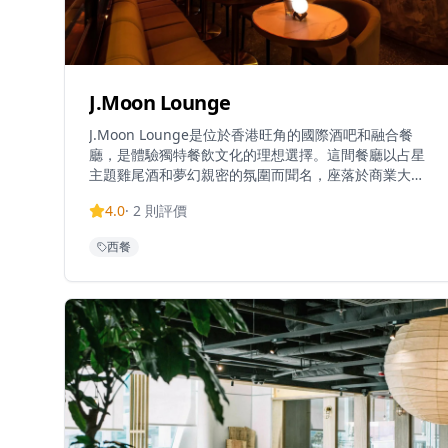
J.Moon Lounge
J.Moon Lounge是位於香港旺角的國際酒吧和融合餐
廳，是體驗獨特餐飲文化的理想選擇。這間餐廳以占星
主題雞尾酒和夢幻親密的氛圍而聞名，座落於商業大廈
內，為客人提供獨特的用餐和飲酒體驗。J.Moon提供悠
4.0
·
2
則評價
閒的用餐體驗，招牌菜和特色飲品，餐廳同時經營酒廊
和融合餐飲，為客人提供一個可以在輕鬆環境中享受飲
西餐
品和融合料理的空間。無論是想要享受浪漫晚餐，還是
尋找獨特聚會場所，J.Moon Lounge都能提供難忘的體
驗。餐廳的占星主題設計充滿創意和神秘感，讓客人在
欣賞獨特裝潢的同時，品味精緻的美食和雞尾酒，感受
時間放慢、煩惱消散的輕鬆氛圍。