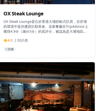
OX Steak Lounge
OX Steak Lounge是位於香港大埔的歐式扒房，在舒適
的環境中提供優質扒類美食。這家餐廳在TripAdvisor上
獲得4.9分（滿分5分）的高評分，被認為是大埔地區優
質餐飲的隱藏瑰寶。餐廳專門提供國際料理，主打優質
4.0
·
2
則評價
牛扒和歐式菜餚。OX Steak Lounge提供網上訂座服
務，並透過各種平台提供折扣優惠。
西餐