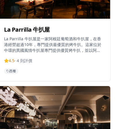
La Parrilla 牛扒屋
La Parrilla 牛扒屋是一家阿根廷葡萄酒和牛扒屋，在香
港經營超過10年，專門提供最優質的烤牛扒。這家位於
中環的異國風情牛扒屋專門提供優質烤牛扒，並以阿根
廷菜式提供全面的用餐體驗。餐廳以優質牛扒聞名，已
4.5
·
4
則評價
成為牛扒愛好者的首選目的地，提供北海道帶子配油醋
汁等菜式和各種烤製特色菜。餐廳提供堂食服務，並接
西餐
受預訂，為客人提供正宗的阿根廷牛扒屋體驗。