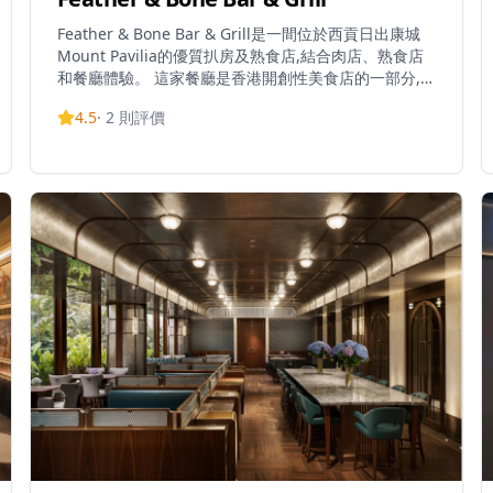
Feather & Bone Bar & Grill是一間位於西貢日出康城
Mount Pavilia的優質扒房及熟食店,結合肉店、熟食店
和餐廳體驗。 這家餐廳是香港開創性美食店的一部分,提
供優質食材和卓越的用餐體驗。 餐廳專門提供西式和英
4.5
·
2
則評價
式料理,以精心烹調的牛扒和新鮮海鮮為特色。 受歡迎的
菜式包括他們一流的炸魷魚和完美烹調的牛扒,深受食客
好評。 這家餐廳提供全方位的酒吧和燒烤服務,供應早
餐、午餐、晚餐和早午餐,並有豐富的葡萄酒選擇。 他們
照顧不同的飲食偏好,提供純素和無麩質選項。 餐廳歡迎
攜帶寵物並接受信用卡付款,是家庭和寵物主人的便利選
擇。 憑藉優質食材、精湛烹調技術和溫馨氛圍的結
合,Feather & Bone已成為西貢區著名的用餐目的地。