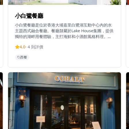
小白鷺餐廳
小白鷺餐廳是位於香港大埔嘉里白鷺湖互動中心內的水
主題西式融合餐廳。餐廳隸屬於Lake House集團，提供
獨特的湖畔用餐體驗，主打海鮮和小酒館風格料理。以
風景優美的湖邊位置和現代氛圍聞名，小白鷺餐廳提供
4.0
·
4
則評價
室內外用餐選擇，可俯瞰自然公園的寧靜水域。餐廳因
其適合打卡的環境和優質的西式融合菜式而廣受歡迎，
西餐
成為休閒用餐和特殊場合的熱門目的地。