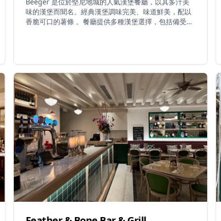
Beeger 是位於堅尼地城的人氣漢堡餐廳，以其多汁美
味的漢堡而聞名。經典漢堡調味完美、味道鮮美，配以
香脆可口的薯條 。餐廳提供多種漢堡選擇，包括備受推
薦的羊肉漢堡和魚柳漢堡 。份量十足，熱門配菜包括洋
蔥圈、番薯條、凱撒沙律和玉米片 。餐廳的特色是可以
選擇將漢堡包換成菠蘿包 。餐廳氛圍年輕時尚，坐擁海
濱景色，是香港漢堡愛好者的熱門選擇。
Feather & Bone Bar & Grill