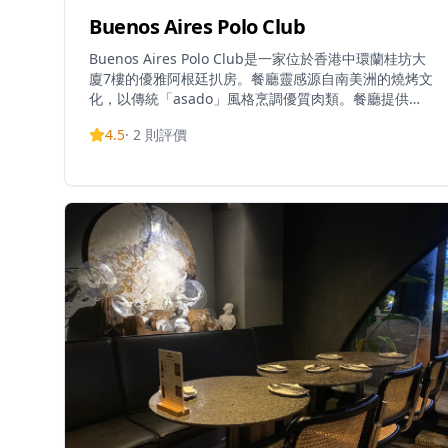
Buenos Aires Polo Club
Buenos Aires Polo Club是一家位於香港中環蘭桂坊大
廈7樓的優雅阿根廷扒房。餐廳靈感源自南美洲的燒烤文
化，以傳統「asado」風格烹調優質肉類。餐廳提供全
面的扒房和阿根廷美食菜單，供應午餐、晚餐和早午
4.5
·
2
則評價
餐。餐廳提供無麩質選擇並接受信用卡付款。營業時間
包括午餐時段12:00-14:30，星期一晚餐時段17:30-
22:30，星期二至三晚餐時段由18:00開始。餐廳位於充
滿活力的SOHO區，鄰近蘭桂坊這個香港最受歡迎的夜
生活熱點。餐廳設有尊貴刀具持有人計劃，用餐者可在
晚餐期間使用來自其無與倫比的牛扒刀收藏中的獨特刀
具。該場所在社交媒體上擁有超過10,000篇帖子，並在
香港餐飲界保持活躍。