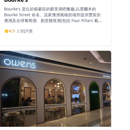
Bourke's 是位於蘇豪區的鄰里酒吧餐廳,以墨爾本的
Bourke Street 命名。這家澳洲風格的場所提供豐富的
澳洲及全球葡萄酒、創意雞尾酒(包括 Four Pillars 氣酒
和 Starward 威士忌),以及由主廚 Tara Margarita 炮製
4.5
·
2
則評價
的時尚小食。菜單包括雞肝醬、海鯛魚生、南澳藍青口
和炸豬扒三明治。以輕鬆友好的氛圍和週日烤肉傳統聞
名,Bourke's 將澳洲待客之道的開放心態帶到香港。