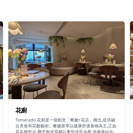
花廚
Tomacado 花廚是一個創意「餐廳+花店」概念,提供融
合美食和花藝藝術。餐廳菜單以健康舒適食物為主,正如
其名稱所示,幾乎每道菜都以番茄或牛油果,或兩者結合為