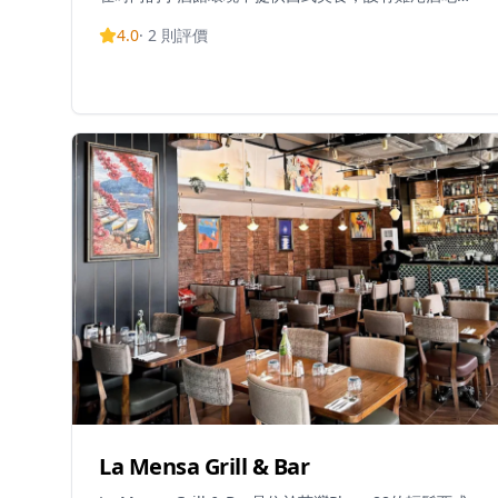
提供各種葡萄酒和其他飲品。他們提供受歡迎的歡樂時
4.0
·
2
則評價
光，從下午3點到晚上7點，所有酒精飲料均價50港元。
The Central已成為元朗地區用餐和飲酒的熱門場所，週
末延長營業時間以適應當地的夜生活場景。
La Mensa Grill & Bar