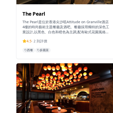
The Pearl
The Pearl是位於香港尖沙咀Attitude on Granville酒店
4樓的時尚藝術主題餐廳及酒吧。餐廳採用獨特的深色工
業設計,以黑色、白色和橙色為主調,配有歐式花園風格的
戶外座位區,極具打卡價值。餐廳專注於意日fusion料理,
4.5
·
2
則評價
採用優質食材提供高品質菜式,招牌菜包括香煎紐西蘭肉
眼扒配松露汁、原隻鮑魚野菌燴飯、慢煮西班牙黑毛豬
西餐
多國菜
肉架等。營業至凌晨2時,既是用餐目的地,亦是時尚酒吧
場所,提供豐富的葡萄酒和手工調酒選擇。餐廳設有120
個座位,氛圍神秘浪漫而精緻,適合慶祝活動、約會、私人
聚會和商務宴請。年輕時尚的員工提供優質服務,並詳細
介紹食材和菜式。建議提前預訂,可透過網上或電話預
約。