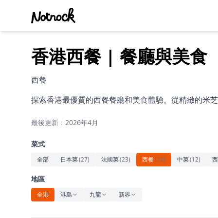
香港西餐 | 餐廳與美食
西餐
探索香港最優質的西餐餐廳和美食體驗。從精緻的米芝
最後更新：2026年4月
菜式
全部
日本菜
(
27
)
法國菜
(
23
)
西餐
(
22
)
中菜
(
12
)
西
地區
全港
港島
九龍
新界