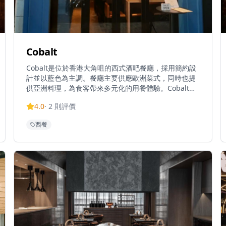
Cobalt
Cobalt是位於香港大角咀的西式酒吧餐廳，採用簡約設
計並以藍色為主調。餐廳主要供應歐洲菜式，同時也提
供亞洲料理，為食客帶來多元化的用餐體驗。Cobalt在
TripAdvisor上獲得4.0分評價，在香港13,640間餐廳中
4.0
·
2
則評價
排名第7176位，獲得食客正面評價。這間餐廳結合了酒
吧氛圍與優質西式餐飲，成為大角咀區內的特色餐廳。
西餐