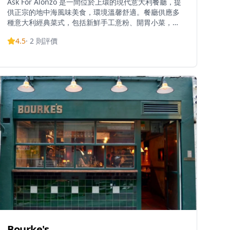
Ask For Alonzo 是一間位於上環的現代意大利餐廳，提
供正宗的地中海風味美食，環境溫馨舒適。餐廳供應多
種意大利經典菜式，包括新鮮手工意粉、開胃小菜，以
及招牌菜如廣受歡迎的白酒蜆肉意粉。菜單會隨季節變
4.5
·
2
則評價
化，融入新鮮食材和創新烹飪理念。以提供超值餐飲而
聞名，Ask For Alonzo 提供價格合理的選擇，包括每位
港幣268元的「Auntie Maria's Brunch」，為香港帶來
負擔得起的高級餐飲體驗。餐廳在食物質量和服務方面
均獲得高評價，顧客特別讚賞其熱情周到的員工。休閒
而優雅的氛圍使其適合各種場合，從日常午餐到特別晚
餐。作為香港一家價格實惠的意大利餐廳連鎖的一部
分，Ask For Alonzo 已成為優質意大利美食的可靠目的
地。餐廳提供堂食、外賣和外送服務，讓顧客能以多種
方式享用其美味佳餚。憑藉優質食物、合理價格和卓越
服務的結合，Ask For Alonzo 代表了上環區性價比最高
的意大利餐飲體驗之一。
Bourke's