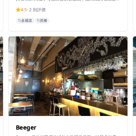
特色。花廚精選最優質的食材,為賓客及其親友呈獻難忘
4.5
·
2
則評價
的用餐體驗。營業時間為星期一至日上午11時30分至晚
上11時。銅鑼灣分店位於告士打道280號世貿中心2樓
多國菜
西餐
L2-06號舖,距離銅鑼灣地鐵站D4出口約5分鐘步行路
程。餐廳亦提供現代中式下午茶,供應傳統中國茶和各種
色彩繽紛的果味飲品。Tomacado 是一個連鎖品牌,在8
個城市設有13間分店。
Beeger