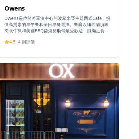
Owens
Owens是位於將軍澳中心的波希米亞主題西式Cafe，提
供高質素的早午餐和全日早餐選擇。餐廳以紐西蘭頂級
肉眼牛扒和美國BBQ醬燒豬肋骨最受歡迎，能滿足食肉
愛好者的需求。每份主菜提供三種主食配搭選擇（白
4.5
·
4
則評價
飯、意粉或薯菜），更奉送餐湯和飲品，性價比極高。
招牌菜式包括意式白酒煮蜆和人氣甜品開心果麻糬提拉
米蘇。餐廳環境乾淨舒適，設計概念以悠閒舒服為主，
適合朋友聚餐或家庭週末用餐，享受悠閒的早午餐時
光。Owens不定期推出新口味甜品，以靈活的配搭選擇
照顧不同食客的喜好。