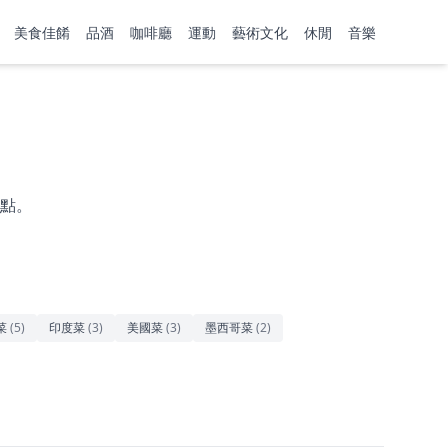
美食佳餚
品酒
咖啡廳
運動
藝術文化
休閒
音樂
點。
菜
(
5
)
印度菜
(
3
)
美國菜
(
3
)
墨西哥菜
(
2
)