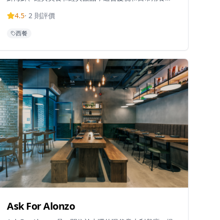
Landau's 扒房營業時間為午餐上午11時30分至下午3
4.5
·
2
則評價
時，晚餐下午6時至晚上11時；而 Landau's
Trattoria（酒吧燒烤區）每日上午11時30分至晚上11時
西餐
30分營業，歡樂時光為下午4時至晚上7時。招牌菜式包
括加拿大豬扒（港幣248元），配胡蘿蔔蓉和舞茸菇，
以及意大利通心粉什錦飯（港幣188元），配蝦、雞肉
和煙熏香腸。菜單還包括意大利麵、雞尾酒和配酒，環
境優雅舒適。
Ask For Alonzo