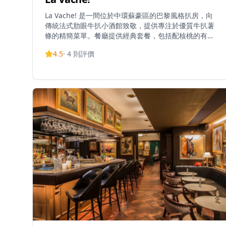
La Vache! 是一間位於中環蘇豪區的巴黎風格扒房，向
傳統法式肋眼牛扒小酒館致敬，提供專注於優質牛扒薯
條的精簡菜單。餐廳提供經典套餐，包括配核桃的有機
綠色沙律、300克美國農業部優質阿根廷草飼肋眼牛扒
4.5
·
4
則評價
配招牌秘製香草牛油醬，以及無限量手切法式薯條。牛
扒油花豐富，可按個人喜好選擇熟度，建議三至五成熟
以達到最佳嫩度和風味。無限量薯條即切即炸至香脆完
美，服務員會主動為客人添加。餐廳氛圍熱鬧輕鬆，配
以昏暗燈光和復古巴黎海報，非常適合朋友聚會和休閒
用餐。餐廳曾獲得OpenRice 2018年最佳餐廳獎，隸屬
於Black Sheep Restaurants集團。額外服務包括自攜
酒水（港幣$350開瓶費）、網上訂座，以及午餐訂座免
費甜品和晚餐免費氣泡酒等特別優惠。套餐每位港幣
$418（未加一），在中環區屬合理價位，但由於晚市經
常爆滿，強烈建議提前訂座。