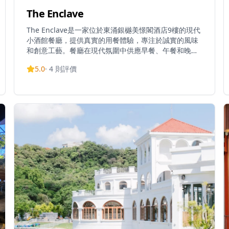
The Enclave
The Enclave是一家位於東涌銀樾美憬閣酒店9樓的現代
小酒館餐廳，提供真實的用餐體驗，專注於誠實的風味
和創意工藝。餐廳在現代氛圍中供應早餐、午餐和晚
餐，主廚以清新和創意的方式呈現簡單而不簡約的精緻
5.0
·
4
則評價
美食。菜單提供多種用餐選擇，包括「大嶼山目的地：
美食探索」品嚐套餐、超值星期三澳洲羊架套餐、週末
逃逸早午餐，以及單點菜單。餐廳全天營業，早餐服務
於平日和週末早上6時30分開始，午餐時間為中午12時
至下午3時，晚餐時間為下午6時至晚上11時。The
Enclave實施適當的著裝規定，不允許穿著拖鞋、人字
拖、浴袍、背心和運動服。作為銀樾美憬閣酒店的一部
分，餐廳受益於酒店鄰近東涌地鐵站和香港國際機場的
便利位置，並提供免費機場穿梭巴士服務。所有價格均
以港幣計算並加收10%服務費，建議預訂以獲得最佳用
餐體驗。