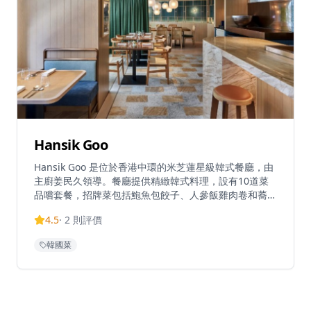
Hansik Goo
Hansik Goo 是位於香港中環的米芝蓮星級韓式餐廳，由
主廚姜民久領導。餐廳提供精緻韓式料理，設有10道菜
品嚐套餐，招牌菜包括鮑魚包餃子、人參飯雞肉卷和蕎麥
冷肉。從家常菜、宮廷料理到創新菜式，菜單提供正宗韓
4.5
·
2
則評價
式風味並加入創意元素。這家小型餐廳設計簡約現代，需
要提前預訂，設有下午6時和晚上8時30分兩個用餐時
韓國菜
段。