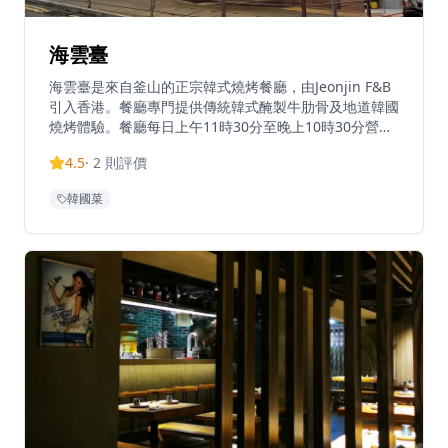
海雲臺
海雲臺是來自釜山的正宗韓式燒烤餐廳，由Jeonjin F&B
引入香港。餐廳專門提供傳統韓式醃製牛肋骨及地道韓國
燒烤體驗。餐廳每日上午11時30分至晚上10時30分營
業，不設休息時間，提供一般座位及私人房間供聚會使
4.5
·
2
則評價
用。菜單以優質韓式燒烤為主，午餐價格約為港幣200-
400元，晚餐由港幣500元起。位於中環餐飲區心臟地
韓國菜
帶，海雲臺將釜山著名的燒烤文化帶到香港。