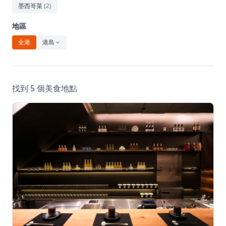
休閒
墨西哥菜
(
2
)
音樂
地區
全港
港島
找到 5 個美食地點