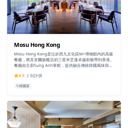
Mosu Hong Kong
Mosu Hong Kong是位於西九文化區M+博物館內的高級
餐廳，將其首爾旗艦店的三星米芝蓮卓越廚藝帶到香港。
餐廳由主廚Sung Anh掌舵，提供融合傳統韓國風味與現
代技術的當代韓國料理。餐廳坐落於藝術博物館內，寬敞
4.5
·
2
則評價
的用餐空間以混凝土牆和點點燈光營造寧靜氛圍，並享有
維多利亞港和香港天際線的壯麗全景。餐廳提供環繞式城
韓國菜
市、九龍和海港景觀，是特殊場合的絕佳用餐目的地。
Mosu Hong Kong獲得米芝蓮指南認可，晚餐價格約為
每人HK$2,000。餐廳在環境、服務和食物質量方面均獲
得完美評價，提供出色的菜單，使其不僅是藝術博物館的
附屬設施，更是值得專程前往的美食目的地。Mosu
Hong Kong位於M+三樓，毗鄰M+天台花園，代表著韓
國高級餐飲在香港的新浪潮。