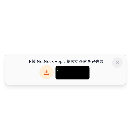
下載 NotNock App，探索更多約會好去處
NotNock
NotNock 是你的社交優先生活發現平台。與朋友一起發現香港好去
處 — 發掘餐廳、活動與約會好去處。下載應用程式或於網上探索。