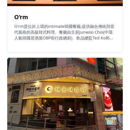
O'rm
O'rm是位於上環的intimate韓國餐廳,提供融合傳統與當
代風格的高級韓式料理。餐廳由主廚Junwoo Choi(中環
人氣韓國居酒屋OBP前行政總廚)、飲品總監Ted Ko和策
展總監Stella Yim共同創立,這個溫馨的20-23座位餐廳邀
請客人分享受濟州島啟發的美味菜式。招牌菜包括創意和
牛他他配酥脆紫菜和魚子醬、阿拉斯加蟹肉迷你紫菜包飯
配酸蘿蔔、醬油鮮蝦、海鮮煎餅和炭烤LA雙切牛小排。
餐廳以其獨特的馬格利刨冰(米酒刨冰)甜品而聞名。客人
可以搭配清爽的韓國烈酒如新鮮柚子米酒或手工燒酒,在
韓國城市流行音樂的氛圍中放鬆身心。餐廳設有90分鐘
用餐時限,需要提前預訂(由於需求旺盛通常需提前一個
月),週四至週六預訂需要信用卡擔保。週一至週六晚上6
時至午夜12時營業,週日休息。