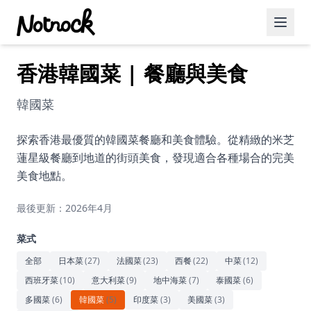
香港韓國菜 | 餐廳與美食
精選活動
博客文章
韓國菜
約會好去處
探索香港最優質的韓國菜餐廳和美食體驗。從精緻的米芝
蓮星級餐廳到地道的街頭美食，發現適合各種場合的完美
美食佳餚
美食地點。
品酒
最後更新：2026年4月
咖啡廳
菜式
運動
全部
日本菜
(
27
)
法國菜
(
23
)
西餐
(
22
)
中菜
(
12
)
西班牙菜
(
10
)
意大利菜
(
9
)
地中海菜
(
7
)
泰國菜
(
6
)
藝術文化
多國菜
(
6
)
韓國菜
(
5
)
印度菜
(
3
)
美國菜
(
3
)