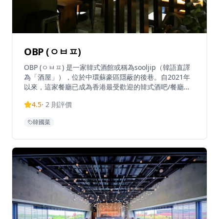
OBP (ㅇㅂㅍ)
OBP (ㅇㅂㅍ) 是一家韓式酒館或稱為sooljip（韓語直譯
為「酒屋」），位於中環蘇豪區隱蔽的後巷。自2021年
以來，這家餐廳已成為香港最受歡迎的韓式酒吧/餐廳之
一，以可愛的工業風格酒吧/酒館佈置營造出正宗的韓式
4.5
·
2
則評價
帳篷馬車氛圍。OBP僅接受即場入座，不接受預訂，每天
中午12時至午夜12時營業。菜單提供典型的韓式酒吧食
韓國菜
物，包括招牌菜如泡菜煎餅、無骨炸雞、海鮮煎餅和辣海
鮮麵。餐廳最近推出了午餐「ChiBap」——一種酥脆的
圓頂形飯碗，靈感來自傳統香港煲仔飯和韓式石鍋飯。
OBP隱藏在奧卑利街後面的小巷中，提供正宗的韓式飲食
體驗，吸引了香港美食界的關注，成為尋求輕鬆韓式料理
和熱鬧氛圍的熱門目的地。