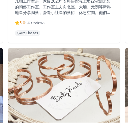
凡物工作室是一家於2020年9月在香港上水石湖墟開業
的陶藝工作室。工作室主力向北區、大埔、元朗等新界
地區分享陶藝，營造小社區的藝術、休息空間。他們提
供陶藝課程、陶瓷訂製服務、到校及團體課程，以及陶
5.0
·
4
reviews
藝體驗工作坊。工作室的理念是「日常之器，自足下泥
土，平凡、粗糙而溫暖」。到訪前需要預約，課堂時間
Art Classes
可參考Instagram highlight時間表。工作室期望與泥
土作伴，為社區帶來溫暖的手作體驗。工作室的課程適
合各個年齡層，從兒童到長者都能參與，讓陶藝成為連
接社區的橋樑。無論是想要學習陶藝技巧的初學者，還
是希望創作個人作品的進階學員，都能在這裡找到適合
的課程。工作室還提供陶瓷訂製服務，可以根據客人的
需求製作獨一無二的陶瓷作品，是送禮的絕佳選擇。陶
藝不僅是一門手藝，更是一種生活態度，讓人在忙碌的
都市生活中找到內心的平靜和滿足。