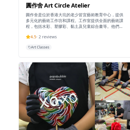
圓作舍 Art Circle Atelier
圓作舍是位於香港大坑的老少皆宜藝術教育中心，提供
多元化的藝術工作坊和課程。工作室提供全面的藝術課
程，包括水彩、塑膠彩、黏土及兒童綜合畫等。他們定
期舉辦各種類型的工作坊，包括適合新手參與的流體畫
4.5
·
2
reviews
工作坊，讓參加者製作獨一無二的藝術擺設，以及怪物
輕粘土工作坊，讓參與者設計屬於自己的怪物角色，還
Art Classes
有Art Jamming自由畫室體驗。工作室的理念是無論你
有沒有學習過畫畫，都可以來到他們的『藝術圈』，體
驗『圓』無限的可能性。位於充滿活力的大坑區，工作
室為藝術探索和創意表達提供溫馨的環境。