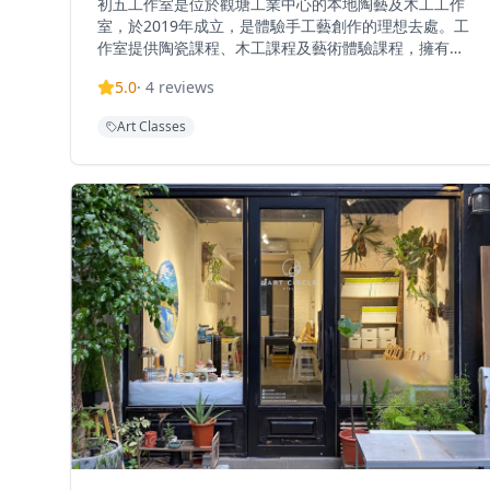
初五工作室是位於觀塘工業中心的本地陶藝及木工工作
室，於2019年成立，是體驗手工藝創作的理想去處。工
作室提供陶瓷課程、木工課程及藝術體驗課程，擁有
2200呎工作空間，為學員提供充足的創作空間。提供長
5.0
·
4
reviews
期班、深造班、團體班、合作項目、租場拍攝及訂製服
務，滿足不同需求的客人。工作室理念是讓喜歡創作的
Art Classes
朋友有共享空間，一同創作，尋找沉悶生活以外的樂
趣。無論是想要學習陶藝或木工技能的初學者，還是尋
求創作靈感的藝術愛好者，初五工作室都能提供豐富的
體驗。工作室環境溫馨舒適，適合情侶、朋友或家庭一
起參與，創造獨特的藝術體驗和美好回憶。