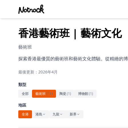
香港藝術班 | 藝術文化
藝術班
探索香港最優質的藝術班和藝術文化體驗。從精緻的博
最後更新：2026年4月
類型
全部
藝術班
(
11
)
陶瓷
(
1
)
博物館
(
1
)
地區
全港
港島
九龍
新界