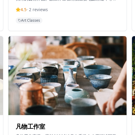
從事旋轉藝術，即在水平安裝的旋轉畫布上使用特定顏
4.5
·
2
reviews
色技巧塗抹顏料。工作室提供各種服務，包括旋轉藝術
工作坊、企業活動、團隊建設活動、藝術聚會和派對活
Art Classes
動。他們的招牌40厘米直徑圓形畫布旋轉藝術體驗，12
歲以下兒童與家長同行收費580港元。位於銅鑼灣時代
廣場的分店是他們的主要工作室之一，提供創意空間讓
顧客參與這種在香港其他地方不常見的獨特藝術體驗。
凡物工作室