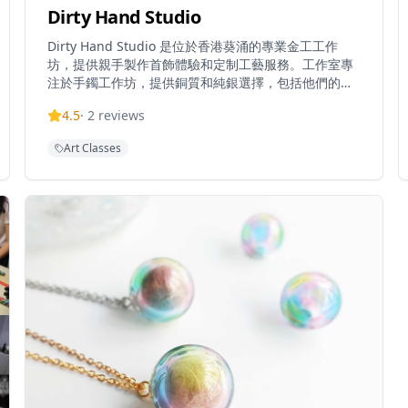
Dirty Hand Studio
Dirty Hand Studio 是位於香港葵涌的專業金工工作
坊，提供親手製作首飾體驗和定制工藝服務。工作室專
注於手鐲工作坊，提供銅質和純銀選擇，包括他們的招
牌「Leave your message」個人化手鐲工作坊，客人
4.5
·
2
reviews
可以刻上自定義訊息。他們還提供「扭扭擰擰」銅手鐲
工作坊，有多種設計選擇。工作室位於葵涌廣場附近的
Art Classes
華業工業大廈，結合傳統金工工藝與現代創意，是尋求
獨特手工配飾和創意工作坊體驗的理想目的地。工作室
交通便利，距離葵芳港鐵站約2-3分鐘步行路程。