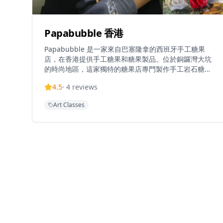
Papabubble 香港
Papabubble 是一家來自巴塞隆拿的西班牙手工糖果
店，在香港提供手工糖果和糖果製品。位於銅鑼灣大坑
的時尚地區，這家獨特的糖果店專門製作手工岩石糖和
各種手工糖果。店舖提供互動糖果工作坊，讓遊客體驗
4.5
·
4
reviews
終極糖果製作過程，並創造自己的個性化糖果。
Papabubble 已成為本地人和遊客尋找正宗西班牙風格
Art Classes
手工糖果和獨特糖果體驗的熱門目的地。店內的糖果全
部採用傳統手工製作方法，使用優質天然食材，不添加
人工色素和防腐劑，確保每一顆糖果都健康美味。工作
坊由經驗豐富的糖果師傅指導，參與者可以親手製作屬
於自己的糖果，從選擇口味到設計圖案，全程體驗糖果
製作的樂趣。店內還提供各種創意糖果禮品包裝服務，
是送禮的絕佳選擇。無論是親子活動、朋友聚會還是情
侶約會，Papabubble都能提供獨特而難忘的體驗，讓
您在品嚐美味糖果的同時，感受西班牙手工藝的魅力和
創意。