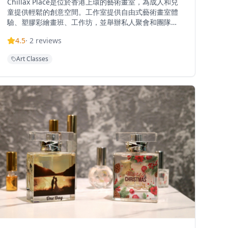
Chillax Place是位於香港上環的藝術畫室，為成人和兒
童提供輕鬆的創意空間。工作室提供自由式藝術畫室體
驗、塑膠彩繪畫班、工作坊，並舉辦私人聚會和團隊建
設活動。他們致力於為所有藝術相關活動提供身心放鬆
4.5
·
2
reviews
的中心，定期舉辦自由流動的藝術畫室活動,包括在涼爽
季節的戶外課程。工作室歡迎所有技能水平的人在輕鬆
Art Classes
的環境中發揮創意。位於充滿活力的太平山街，Chillax
Place是該區域的隱藏寶石，為藝術探索和創意表達提供
空間。