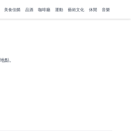
美食佳餚
品酒
咖啡廳
運動
藝術文化
休閒
音樂
地點。