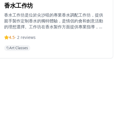
香水工作坊
香水工作坊是位於尖沙咀的專業香水調配工作坊，提供
親手製作定制香水的獨特體驗，是情侶約會和創意活動
的理想選擇。工作坊在香水製作方面提供專業指導，讓
參與者從數百種香精中選擇，調配屬於自己的獨特50毫
4.5
·
2
reviews
升香水瓶。位於百利商業中心，這個受歡迎的景點需要
提前預約，為各個水平的香水愛好者提供親密、創意的
Art Classes
體驗。無論是想要學習香水調配技巧，還是創造專屬的
個人香氛，香水工作坊都能提供難忘的體驗。工作坊環
境溫馨舒適，適合情侶、朋友或獨自參與，讓每位參與
者都能在專業導師的指導下探索香水的奧秘，帶走自己
親手調配的香水作為紀念。