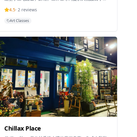
皂體驗課程，開設多種工作坊包括單皂體驗課程、洗頭
4.5
·
2
reviews
皂課程和咖啡渣皂工作坊。Soul Soap Studio提供環保
製皂體驗，參加者可以選擇不同的成分和技術來定制自
Art Classes
己的肥皂。工作室以韓式手工皂技術和天然製皂方法聞
名，提供適合初學者的單皂體驗和高階證書課程。
Chillax Place