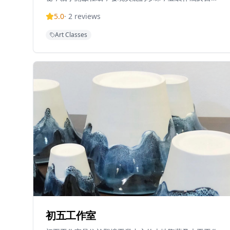
的珠寶首飾。在由香港珍珠養殖協會營運的珍珠農場
5.0
·
2
reviews
中，深入了解香港珍珠養殖的歷史、產業和文化，學習
珍珠的形成過程和養殖技術。工作坊適合情侶、朋友或
Art Classes
家庭一起參與，創造獨特的藝術體驗和美好回憶。無論
是想要學習新技能，還是尋找新穎的約會活動，西貢珍
珠工作坊都能提供有趣且難忘的體驗，讓參與者帶走自
己親手製作的珍珠首飾作為紀念。
初五工作室