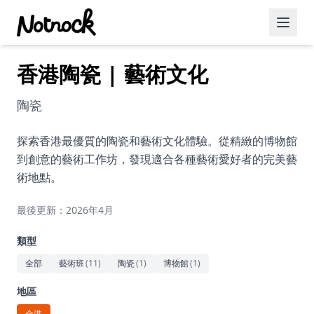
香港陶瓷 | 藝術文化
精選活動
博客文章
陶瓷
約會好去處
探索香港最優質的陶瓷和藝術文化體驗。從精緻的博物館
到創意的藝術工作坊，發現適合各種藝術愛好者的完美藝
美食佳餚
術地點。
品酒
最後更新：2026年4月
咖啡廳
類型
運動
全部
藝術班
(
11
)
陶瓷
(
1
)
博物館
(
1
)
藝術文化
地區
全港