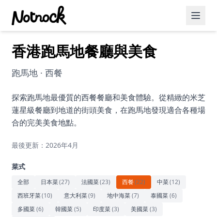
香港跑馬地餐廳與美食
精選活動
博客文章
跑馬地 · 西餐
約會好去處
探索跑馬地最優質的西餐餐廳和美食體驗。從精緻的米芝
蓮星級餐廳到地道的街頭美食，在跑馬地發現適合各種場
美食佳餚
合的完美美食地點。
品酒
最後更新：2026年4月
咖啡廳
菜式
運動
全部
日本菜
(
27
)
法國菜
(
23
)
西餐
(
22
)
中菜
(
12
)
西班牙菜
(
10
)
意大利菜
(
9
)
地中海菜
(
7
)
泰國菜
(
6
)
藝術文化
多國菜
(
6
)
韓國菜
(
5
)
印度菜
(
3
)
美國菜
(
3
)