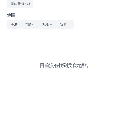
休閒
墨西哥菜
(
2
)
音樂
地區
全港
港島
九龍
新界
目前沒有找到美食地點。