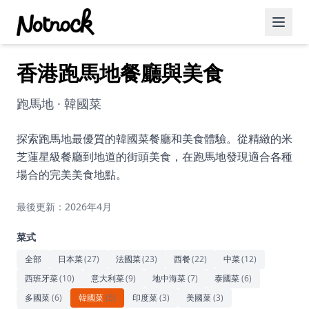
香港跑馬地餐廳與美食
精選活動
博客文章
跑馬地 · 韓國菜
約會好去處
探索跑馬地最優質的韓國菜餐廳和美食體驗。從精緻的米
芝蓮星級餐廳到地道的街頭美食，在跑馬地發現適合各種
美食佳餚
場合的完美美食地點。
品酒
最後更新：2026年4月
咖啡廳
菜式
運動
全部
日本菜
(
27
)
法國菜
(
23
)
西餐
(
22
)
中菜
(
12
)
西班牙菜
(
10
)
意大利菜
(
9
)
地中海菜
(
7
)
泰國菜
(
6
)
藝術文化
多國菜
(
6
)
韓國菜
(
5
)
印度菜
(
3
)
美國菜
(
3
)