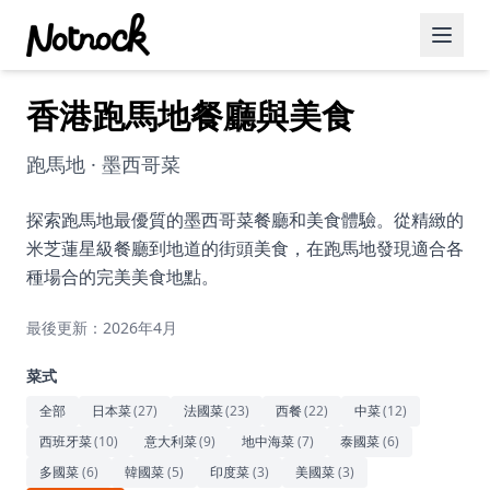
香港跑馬地餐廳與美食
精選活動
博客文章
跑馬地 · 墨西哥菜
約會好去處
探索跑馬地最優質的墨西哥菜餐廳和美食體驗。從精緻的
米芝蓮星級餐廳到地道的街頭美食，在跑馬地發現適合各
美食佳餚
種場合的完美美食地點。
品酒
最後更新：2026年4月
咖啡廳
菜式
運動
全部
日本菜
(
27
)
法國菜
(
23
)
西餐
(
22
)
中菜
(
12
)
西班牙菜
(
10
)
意大利菜
(
9
)
地中海菜
(
7
)
泰國菜
(
6
)
藝術文化
多國菜
(
6
)
韓國菜
(
5
)
印度菜
(
3
)
美國菜
(
3
)