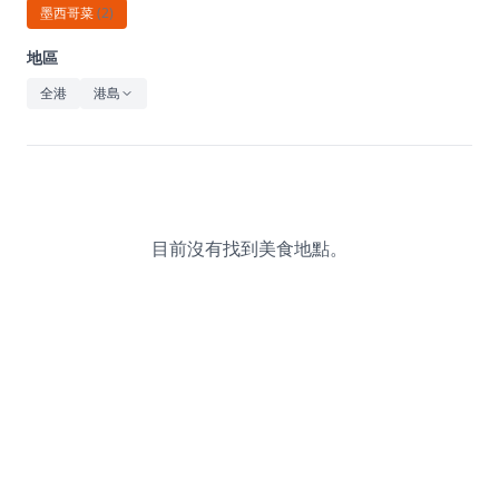
休閒
墨西哥菜
(
2
)
音樂
地區
全港
港島
目前沒有找到美食地點。