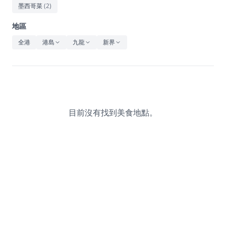
休閒
墨西哥菜
(
2
)
音樂
地區
全港
港島
九龍
新界
目前沒有找到美食地點。