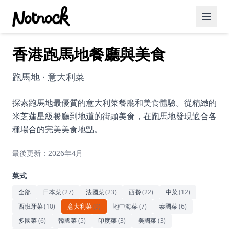
香港跑馬地餐廳與美食
精選活動
博客文章
跑馬地 · 意大利菜
約會好去處
探索跑馬地最優質的意大利菜餐廳和美食體驗。從精緻的
米芝蓮星級餐廳到地道的街頭美食，在跑馬地發現適合各
美食佳餚
種場合的完美美食地點。
品酒
最後更新：2026年4月
咖啡廳
菜式
運動
全部
日本菜
(
27
)
法國菜
(
23
)
西餐
(
22
)
中菜
(
12
)
西班牙菜
(
10
)
意大利菜
(
9
)
地中海菜
(
7
)
泰國菜
(
6
)
藝術文化
多國菜
(
6
)
韓國菜
(
5
)
印度菜
(
3
)
美國菜
(
3
)