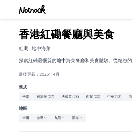
香港紅磡餐廳與美食
紅磡 · 地中海菜
探索紅磡最優質的地中海菜餐廳和美食體驗。從精緻的
最後更新：2026年4月
菜式
全部
日本菜
(
27
)
法國菜
(
23
)
西餐
(
22
)
中菜
(
12
)
西
地區
全港
港島
九龍
新界