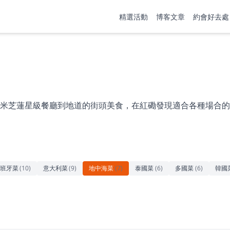
精選活動
博客文章
約會好去處
米芝蓮星級餐廳到地道的街頭美食，在紅磡發現適合各種場合的
班牙菜
(
10
)
意大利菜
(
9
)
地中海菜
(
7
)
泰國菜
(
6
)
多國菜
(
6
)
韓國