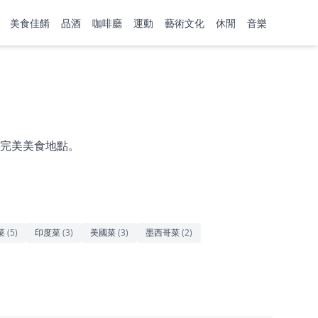
美食佳餚
品酒
咖啡廳
運動
藝術文化
休閒
音樂
完美美食地點。
菜
(
5
)
印度菜
(
3
)
美國菜
(
3
)
墨西哥菜
(
2
)