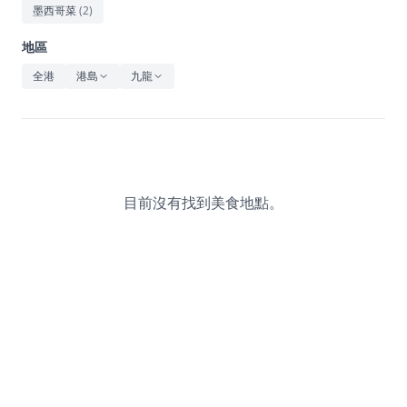
休閒
墨西哥菜
(
2
)
音樂
地區
全港
港島
九龍
目前沒有找到美食地點。