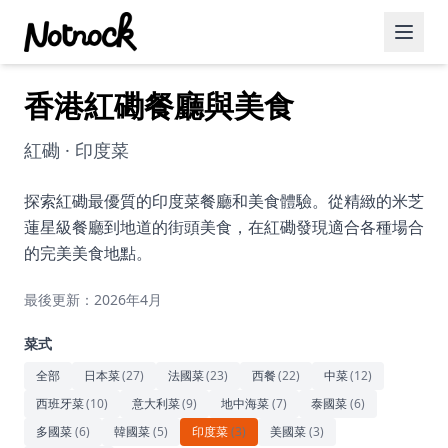
香港紅磡餐廳與美食
精選活動
博客文章
紅磡 · 印度菜
約會好去處
探索紅磡最優質的印度菜餐廳和美食體驗。從精緻的米芝
蓮星級餐廳到地道的街頭美食，在紅磡發現適合各種場合
美食佳餚
的完美美食地點。
品酒
最後更新：2026年4月
咖啡廳
菜式
運動
全部
日本菜
(
27
)
法國菜
(
23
)
西餐
(
22
)
中菜
(
12
)
西班牙菜
(
10
)
意大利菜
(
9
)
地中海菜
(
7
)
泰國菜
(
6
)
藝術文化
多國菜
(
6
)
韓國菜
(
5
)
印度菜
(
3
)
美國菜
(
3
)