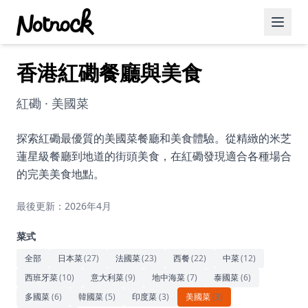
香港紅磡餐廳與美食
精選活動
博客文章
紅磡 · 美國菜
約會好去處
探索紅磡最優質的美國菜餐廳和美食體驗。從精緻的米芝
蓮星級餐廳到地道的街頭美食，在紅磡發現適合各種場合
美食佳餚
的完美美食地點。
品酒
最後更新：2026年4月
咖啡廳
菜式
運動
全部
日本菜
(
27
)
法國菜
(
23
)
西餐
(
22
)
中菜
(
12
)
西班牙菜
(
10
)
意大利菜
(
9
)
地中海菜
(
7
)
泰國菜
(
6
)
藝術文化
多國菜
(
6
)
韓國菜
(
5
)
印度菜
(
3
)
美國菜
(
3
)