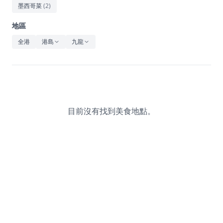
休閒
墨西哥菜
(
2
)
音樂
地區
全港
港島
九龍
目前沒有找到美食地點。