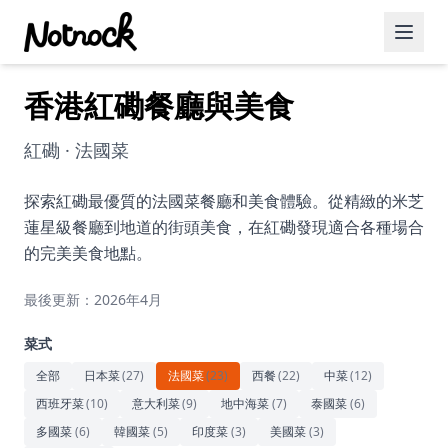
香港紅磡餐廳與美食
精選活動
博客文章
紅磡 · 法國菜
約會好去處
探索紅磡最優質的法國菜餐廳和美食體驗。從精緻的米芝
蓮星級餐廳到地道的街頭美食，在紅磡發現適合各種場合
美食佳餚
的完美美食地點。
品酒
最後更新：2026年4月
咖啡廳
菜式
運動
全部
日本菜
(
27
)
法國菜
(
23
)
西餐
(
22
)
中菜
(
12
)
西班牙菜
(
10
)
意大利菜
(
9
)
地中海菜
(
7
)
泰國菜
(
6
)
藝術文化
多國菜
(
6
)
韓國菜
(
5
)
印度菜
(
3
)
美國菜
(
3
)