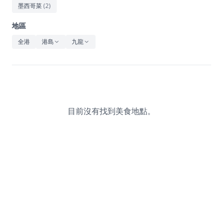
休閒
墨西哥菜
(
2
)
音樂
地區
全港
港島
九龍
目前沒有找到美食地點。