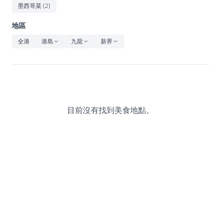
休閒
墨西哥菜
(
2
)
音樂
地區
全港
港島
九龍
新界
目前沒有找到美食地點。