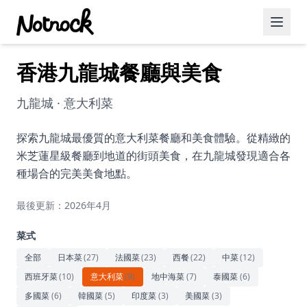
香港九龍城餐廳與美食
精選活動
博客文章
九龍城 · 意大利菜
約會好去處
探索九龍城最優質的意大利菜餐廳和美食體驗。從精緻的
米芝蓮星級餐廳到地道的街頭美食，在九龍城發現適合各
美食佳餚
種場合的完美美食地點。
品酒
最後更新：2026年4月
咖啡廳
菜式
運動
全部
日本菜
(
27
)
法國菜
(
23
)
西餐
(
22
)
中菜
(
12
)
西班牙菜
(
10
)
意大利菜
(
9
)
地中海菜
(
7
)
泰國菜
(
6
)
藝術文化
多國菜
(
6
)
韓國菜
(
5
)
印度菜
(
3
)
美國菜
(
3
)