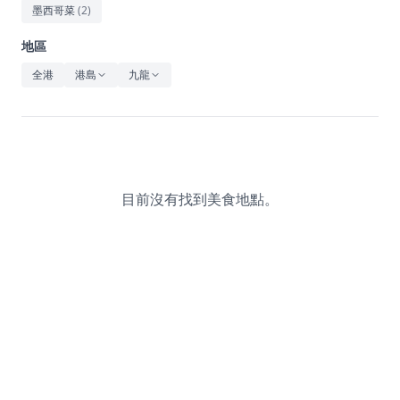
休閒
墨西哥菜
(
2
)
音樂
地區
全港
港島
九龍
目前沒有找到美食地點。