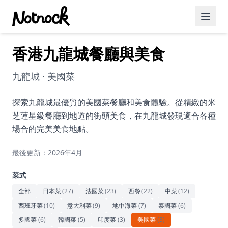
香港九龍城餐廳與美食
精選活動
博客文章
九龍城 · 美國菜
約會好去處
探索九龍城最優質的美國菜餐廳和美食體驗。從精緻的米
芝蓮星級餐廳到地道的街頭美食，在九龍城發現適合各種
美食佳餚
場合的完美美食地點。
品酒
最後更新：2026年4月
咖啡廳
菜式
運動
全部
日本菜
(
27
)
法國菜
(
23
)
西餐
(
22
)
中菜
(
12
)
西班牙菜
(
10
)
意大利菜
(
9
)
地中海菜
(
7
)
泰國菜
(
6
)
藝術文化
多國菜
(
6
)
韓國菜
(
5
)
印度菜
(
3
)
美國菜
(
3
)